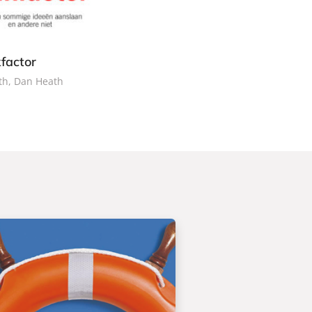
factor
th, Dan Heath