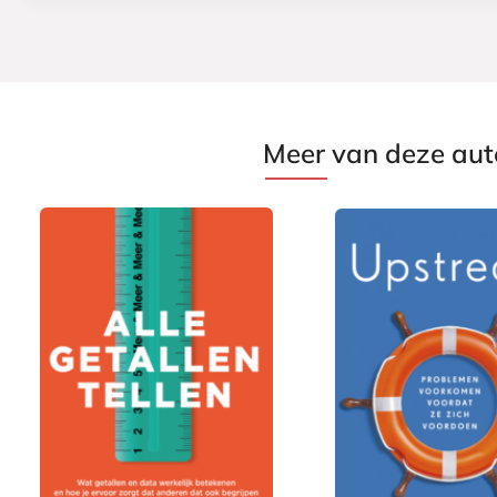
Meer van deze aut
E
E
9
9
-
-
,
,
b
b
9
9