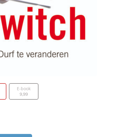
E-book
9
,
99