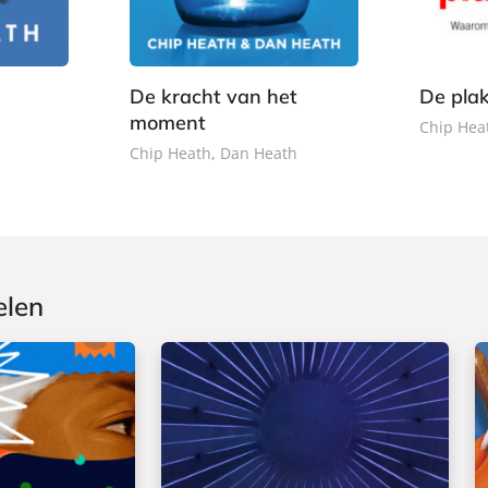
,
o
9
e
9
o
r
9
k
b
De kracht van het
De plak
a
moment
c
Chip Hea
k
Chip Heath, Dan Heath
elen