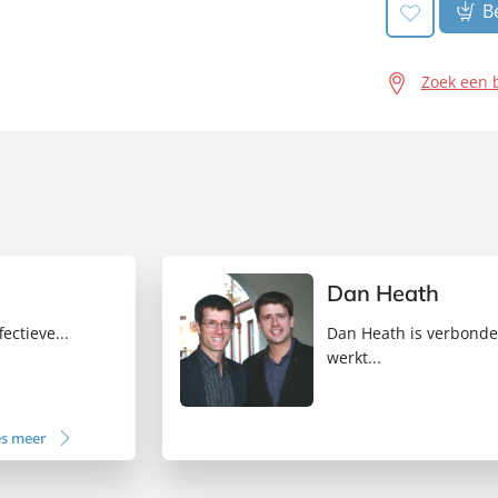
Be
Zoek een 
Dan Heath
ectieve...
Dan Heath is verbonden
werkt...
es meer