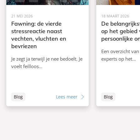
21 MEI 2026
18 MAART 2026
Fawning: de vierde
De belangrijks
stressreactie naast
op het gebied
vechten, vluchten en
persoonlijke o
bevriezen
Een overzicht van
Je zegt ja terwijl je nee bedoelt. Je
experts op het…
voelt feilloos…
Blog
Lees meer
Blog