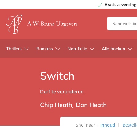
Gratis verzending
Zoeken
naar
boeken,
auteurs
Thrillers
Romans
Non-fictie
Alle boeken
en
uitgevers
Switch
Durf te veranderen
Chip Heath
Dan Heath
Snel naar:
Inhoud
Bestel