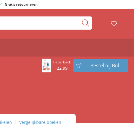
Gratis retourneren
Paperback
Bestel bij Bol
22
,
99
ikelen
Vergelijkbare boeken