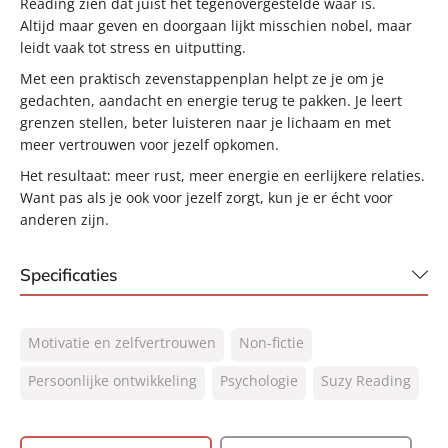
Reading zien dat juist het tegenovergestelde waar is.
Altijd maar geven en doorgaan lijkt misschien nobel, maar
leidt vaak tot stress en uitputting.
Met een praktisch zevenstappenplan helpt ze je om je
gedachten, aandacht en energie terug te pakken. Je leert
grenzen stellen, beter luisteren naar je lichaam en met
meer vertrouwen voor jezelf opkomen.
Het resultaat: meer rust, meer energie en eerlijkere relaties.
Want pas als je ook voor jezelf zorgt, kun je er écht voor
anderen zijn.
Specificaties
ISBN:
9789400520479
Motivatie en zelfvertrouwen
Non-fictie
NUR:
770
Type:
Persoonlijke ontwikkeling
Paperback
Psychologie
Suzy Reading
Auteur(s):
Suzy Reading
Prijs:
22
,
99