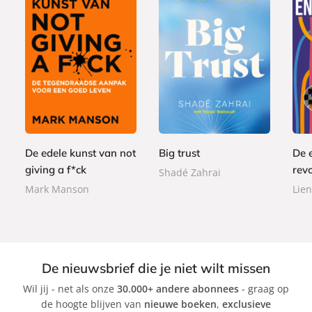
P
P
P
2
a
1
2
a
a
2
p
5
2
p
p
,
e
,
,
e
e
9
r
0
9
r
r
9
b
0
9
De edele kunst van not
Big trust
De 
b
b
a
a
a
giving a f*ck
revo
Shadé Zahrai
c
c
c
Mark Manson
Lien
k
k
k
De nieuwsbrief die je niet wilt missen
Wil jij - net als onze
30.000+ andere abonnees
- graag op
de hoogte blijven van
nieuwe boeken
,
exclusieve