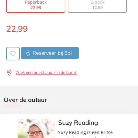
Paperback
E-book
Aantal pagina's:
320
22
,
99
12
,
99
Uitgever:
Lev.
Verschijningsdatum:
16-09-2026
22
,
99
Paperback:
Reserveer bij Bol
Zoek een boekhandel in de buurt
Over de auteur
Suzy Reading
Suzy Reading is een Britse