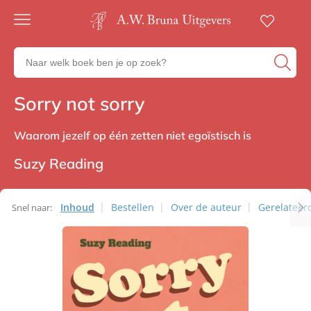
Gratis
verzending
Zoeken
Voor
naar
23:00
boeken,
besteld,
Sorry not sorry
Non-fictie
volgende
auteurs
werkdag
en
in huis
uitgevers
Waarom jezelf op één zetten niet egoïstisch is
Veilig
betalen
Suzy Reading
Gratis
retourneren
Inhoud
Bestellen
Over de auteur
Gerelateerd
Snel naar: