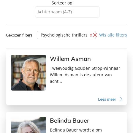
Sorteer op:
Achternaam (A-Z)
Achternaam (A-Z)
Achternaam (Z-A)
Psychologische thrillers
Wis alle filters
Gekozen filters:
Voornaam (A-Z)
Voornaam (Z-A)
Willem Asman
Tweevoudig Gouden Strop-winnaar
Willem Asman is de auteur van
acht...
Lees meer
Belinda Bauer
Belinda Bauer wordt alom