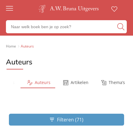
Gratis
verzending
Zoeken
Voor
naar
23:00
boeken,
besteld,
volgende
auteurs
Home
Auteurs
werkdag
en
in huis
uitgevers
Auteurs
Veilig
betalen
Gratis
retourneren
Series
Auteurs
Artikelen
Thema’s
Filteren (71)