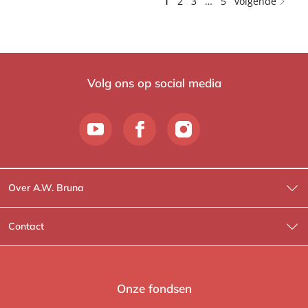
1
2
3
…
5
volgende
Volg ons op social media
Over A.W. Bruna
Wat wij doen
Contact
Wie is Wie?
Contactinformatie
A.W. Bruna Fictie
Route-informatie
Onze fondsen
Lev. boeken