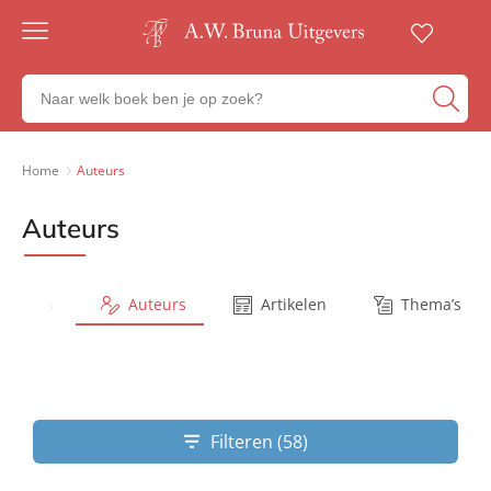
Gratis
verzending
Zoeken
Voor
naar
23:00
boeken,
besteld,
volgende
auteurs
Home
Auteurs
werkdag
en
in huis
uitgevers
Auteurs
Veilig
betalen
Gratis
retourneren
Series
Auteurs
Artikelen
Thema’s
Filteren (58)