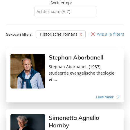
Sorteer op:
Achternaam (A-Z)
Achternaam (A-Z)
Achternaam (Z-A)
Historische romans
Wis alle filters
Gekozen filters:
Voornaam (A-Z)
Voornaam (Z-A)
Stephan Abarbanell
Stephan Abarbanell (1957)
studeerde evangelische theologie
en...
Lees meer
Simonetta Agnello
Hornby