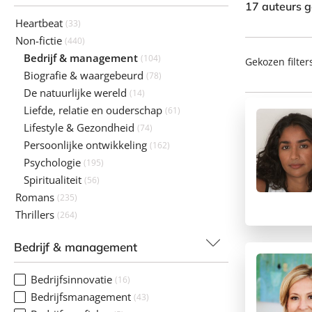
17 auteurs 
Heartbeat
(33)
Non-fictie
(440)
Bedrijf & management
(104)
Gekozen filter
Biografie & waargebeurd
(78)
De natuurlijke wereld
(14)
Liefde, relatie en ouderschap
(61)
Lifestyle & Gezondheid
(74)
Persoonlijke ontwikkeling
(162)
Psychologie
(195)
Spiritualiteit
(56)
Romans
(235)
Thrillers
(264)
Bedrijf & management
Bedrijfsinnovatie
(16)
Bedrijfsmanagement
(43)