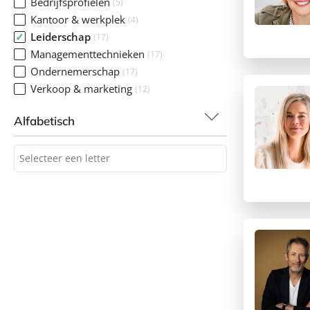
Bedrijfsprofielen
(5)
Kantoor & werkplek
(4)
Leiderschap
(17)
Managementtechnieken
(17)
Ondernemerschap
(17)
Verkoop & marketing
(12)
Alfabetisch
Selecteer een letter
Selecteer een letter
A
B
C
D