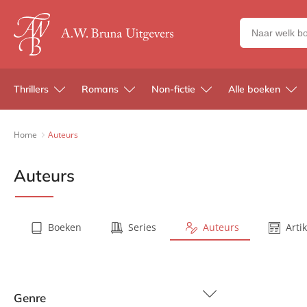
Zoeken
naar
boeken,
auteurs
Thrillers
Romans
Non-fictie
Alle boeken
en
uitgevers
Home
Auteurs
Auteurs
Boeken
Series
Auteurs
Arti
Genre