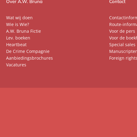
Over A.W. Bruna
Contact
Wat wij doen
Contactinfor
Wie is Wie?
Route-inform
A.W. Bruna Fictie
Voor de pers
Lev. boeken
Voor de boek
Heartbeat
Special sales
De Crime Compagnie
Manuscripte
Aanbiedingsbrochures
Foreign right
Vacatures