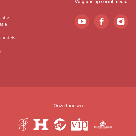
Volg ons op social media
matie
atie
handels
n
s
Onze fondsen