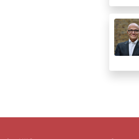
Q
R
S
T
U
V
W
X
Y
Z