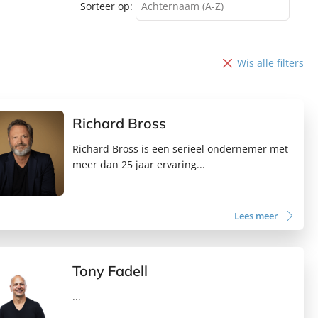
Sorteer op:
Achternaam (A-Z)
Achternaam (A-Z)
Achternaam (Z-A)
Wis alle filters
Voornaam (A-Z)
Voornaam (Z-A)
Richard Bross
Richard Bross is een serieel ondernemer met
meer dan 25 jaar ervaring...
Lees meer
Tony Fadell
...