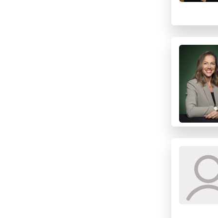
E
F
G
H
I
J
K
L
M
N
O
P