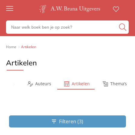
Gratis
verzending
Zoeken
Voor
naar
23:00
boeken,
besteld,
volgende
auteurs
Home
Artikelen
werkdag
en
in huis
uitgevers
Artikelen
Veilig
betalen
Gratis
retourneren
Series
Auteurs
Artikelen
Thema’s
Filteren (3)