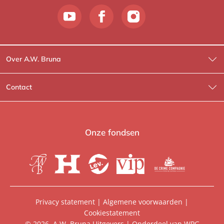
Over A.W. Bruna
Wat wij doen
Contact
Wie is Wie?
Contactinformatie
A.W. Bruna Fictie
Route-informatie
Onze fondsen
Lev. boeken
Voor de pers
Heartbeat
Voor de boekhandels
De Crime Compagnie
Special sales
Privacy statement
|
Algemene voorwaarden
|
Cookiestatement
Aanbiedingsbrochures
Manuscripten
© 2026, A.W. Bruna Uitgevers | Onderdeel van
WPG