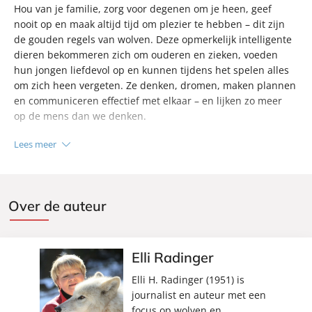
Hou van je familie, zorg voor degenen om je heen, geef
nooit op en maak altijd tijd om plezier te hebben – dit zijn
de gouden regels van wolven. Deze opmerkelijk intelligente
dieren bekommeren zich om ouderen en zieken, voeden
hun jongen liefdevol op en kunnen tijdens het spelen alles
om zich heen vergeten. Ze denken, dromen, maken plannen
en communiceren effectief met elkaar – en lijken zo meer
op de mens dan we denken.
Lees meer
Elli H. Radinger, een van de bekendste wolvenexperts ter
wereld, deelt vele verbazingwekkende en tot nu toe
onbekende feiten over het leven van wolven, in
fascinerende verhalen over onder meer familiebanden,
Over de auteur
vertrouwen, geduld, leiderschap, omgaan met
mislukkingen en de dood. In dit boek geeft ze een geweldig
inkijkje in de intelligentie van dit mythische dier, en trekt
Elli Radinger
verrassende parallellen met ons eigen gedrag en leven. Ze
schreef ook een hoofdstuk over wolven in Nederland en
Elli H. Radinger (1951) is
België.
journalist en auteur met een
focus op wolven en...