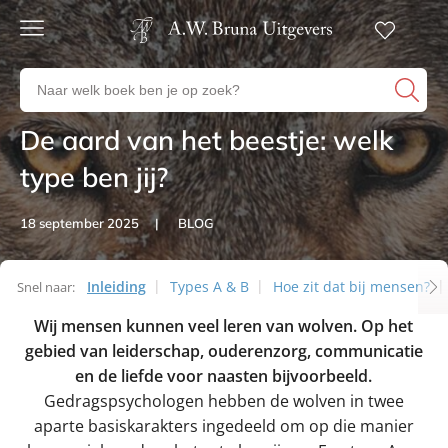
Gratis
verzending
Zoeken
Voor
naar
23:00
boeken,
besteld,
De aard van het beestje: welk
Artikelen
volgende
auteurs
werkdag
en
type ben jij?
in huis
uitgevers
Veilig
18 september 2025
BLOG
betalen
Gratis
retourneren
Inleiding
Types A & B
Hoe zit dat bij mensen?
Snel naar:
Artikelen
Wij mensen kunnen veel leren van wolven. Op het
gebied van leiderschap, ouderenzorg, communicatie
en de liefde voor naasten bijvoorbeeld.
Gedragspsychologen hebben de wolven in twee
aparte basiskarakters ingedeeld om op die manier