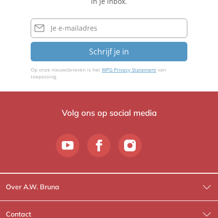
in je inbox.
E-
mailadres
Schrijf je in
Op onze nieuwsbrieven is het
WPG Privacy Statement
van
toepassing.
Volg ons op social media
Over A.W. Bruna
Wat wij doen
Contact