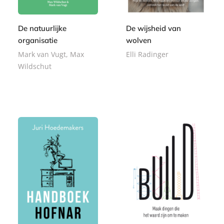
De natuurlijke
De wijsheid van
organisatie
wolven
Mark van Vugt, Max
Elli Radinger
Wildschut
P
2
a
P
2
2
p
a
,
4
e
p
9
,
r
e
9
9
b
r
9
a
b
c
a
k
c
k