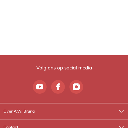
9
-
,
b
9
o
9
o
k
Volg ons op social media
Over A.W. Bruna
Wat wij doen
Contact