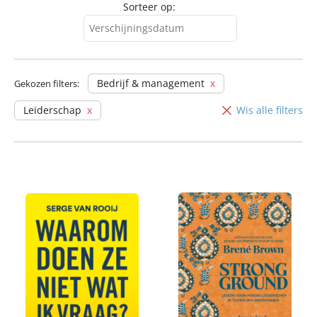
Sorteer op:
Verschijningsdatum
Verschijningsdatum
Alfabetisch (A-Z)
Bedrijf & management
Gekozen filters:
Alfabetisch (Z-A)
Leiderschap
Wis alle filters
Prijs (oplopend)
Prijs (aflopend)