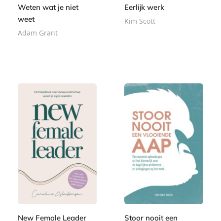
Weten wat je niet
Eerlijk werk
weet
Kim Scott
Adam Grant
E
9
-
P
,
2
b
a
9
2
o
p
9
,
o
e
9
k
r
9
b
a
c
k
New Female Leader
Stoor nooit een