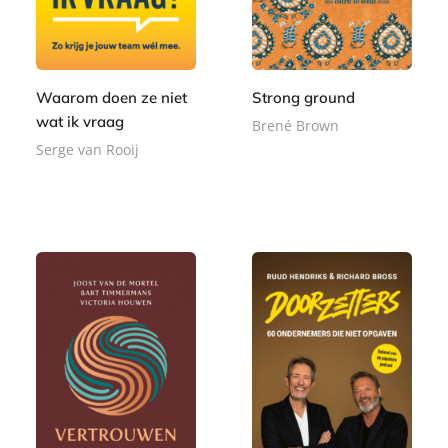
Waarom doen ze niet
Strong ground
wat ik vraag
Brené Brown
Serge van Rooij
P
2
a
P
4
2
p
a
,
2
e
p
9
,
r
e
9
9
b
r
9
a
b
c
a
k
c
k