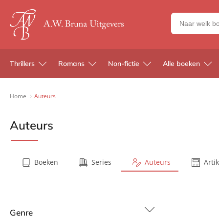
Zoeken
naar
boeken,
auteurs
Thrillers
Romans
Non-fictie
Alle boeken
en
uitgevers
Home
Auteurs
Auteurs
Boeken
Series
Auteurs
Arti
Genre