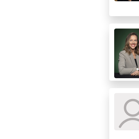
E
F
G
H
I
J
K
L
M
N
O
P