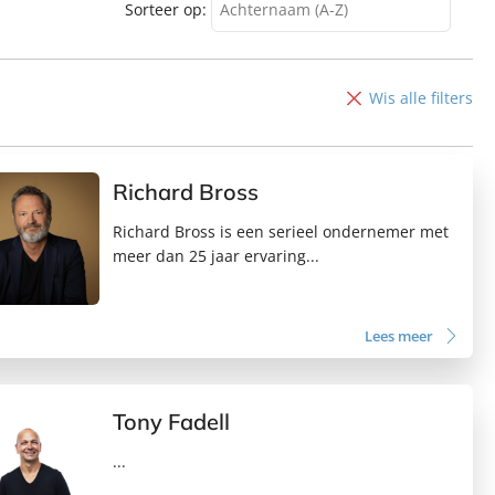
Sorteer op:
Achternaam (A-Z)
Achternaam (A-Z)
Achternaam (Z-A)
Wis alle filters
Voornaam (A-Z)
Voornaam (Z-A)
Richard Bross
Richard Bross is een serieel ondernemer met
meer dan 25 jaar ervaring...
Lees meer
Tony Fadell
...