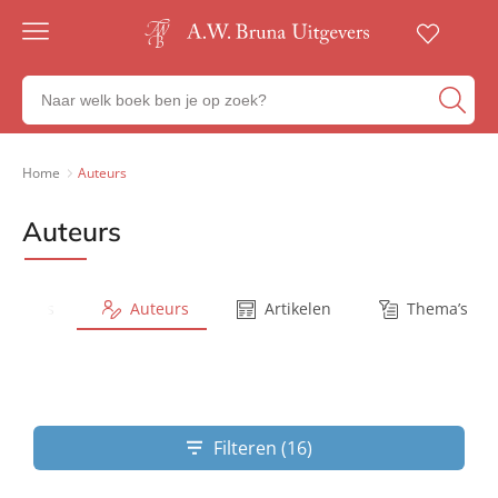
Gratis
verzending
Zoeken
Voor
naar
23:00
boeken,
besteld,
volgende
auteurs
Home
Auteurs
werkdag
en
in huis
uitgevers
Auteurs
Veilig
betalen
Gratis
retourneren
Series
Auteurs
Artikelen
Thema’s
Filteren (16)