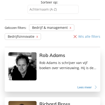
Sorteer op:
Achternaam (A-Z)
Achternaam (A-Z)
Achternaam (Z-A)
Bedrijf & management
Gekozen filters:
Voornaam (A-Z)
Bedrijfsinnovatie
Wis alle filters
Voornaam (Z-A)
Rob Adams
Rob Adams is schrijver van vijf
boeken over vernieuwing. Hij is de...
Lees meer
Richard Bross