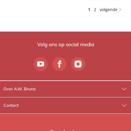
1
2
volgende
Volg ons op social media
Over A.W. Bruna
Wat wij doen
Contact
Wie is Wie?
Contactinformatie
A.W. Bruna Fictie
Route-informatie