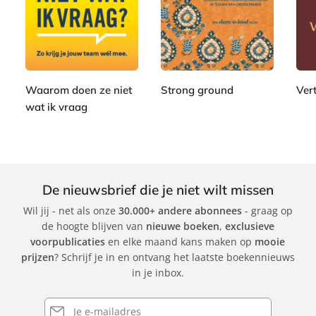
P
2
2
a
a
2
a
4
4
p
p
2
p
,
,
e
e
,
e
9
9
r
r
9
r
9
9
b
b
9
b
a
a
Waarom doen ze niet
Strong ground
Ver
a
c
c
wat ik vraag
B
J
c
k
k
S
r
o
k
e
e
o
r
n
s
g
é
t
De nieuwsbrief die je niet wilt missen
e
B
v
Wil jij - net als onze
30.000+ andere abonnees
- graag op
v
r
a
de hoogte blijven van
nieuwe boeken
,
exclusieve
a
o
n
voorpublicaties
en elke maand kans maken op
mooie
n
w
d
prijzen
? Schrijf je in en ontvang het laatste boekennieuws
R
n
e
in je inbox.
o
M
o
o
E-
i
mailadres
r