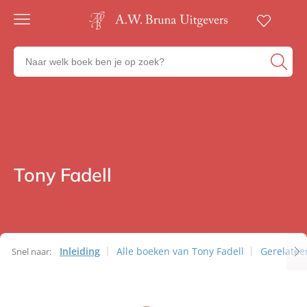
Gratis
verzending
Zoeken
Voor
naar
23:00
boeken,
besteld,
volgende
auteurs
werkdag
en
in huis
uitgevers
Veilig
betalen
Tony Fadell
Auteurs
Gratis
retourneren
Inleiding
Alle boeken van Tony Fadell
Gerelatee
Snel naar:
Auteurs