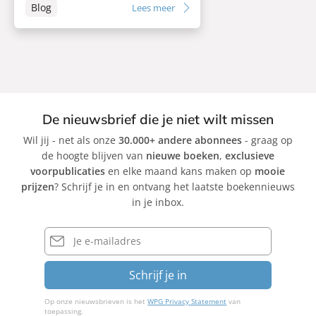
Blog
Lees meer
De nieuwsbrief die je niet wilt missen
Wil jij - net als onze
30.000+ andere abonnees
- graag op
de hoogte blijven van
nieuwe boeken
,
exclusieve
voorpublicaties
en elke maand kans maken op
mooie
prijzen
? Schrijf je in en ontvang het laatste boekennieuws
in je inbox.
E-
mailadres
Schrijf je in
Op onze nieuwsbrieven is het
WPG Privacy Statement
van
toepassing.