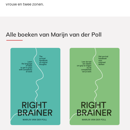
vrouw en twee zonen.
Alle boeken van Marijn van der Poll
E
P
9
2
-
a
,
2
b
p
9
,
o
e
9
9
o
r
9
k
b
a