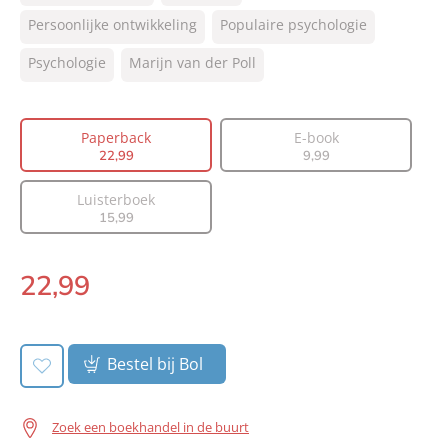
Auteur(s):
Marijn van der Poll
Persoonlijke ontwikkeling
Populaire psychologie
Prijs:
22
,
99
Psychologie
Marijn van der Poll
Aantal pagina's:
208
Uitgever:
Lev.
Verschijningsdatum:
21-06-2023
Paperback
E-book
22
,
99
9
,
99
Luisterboek
15
,
99
22
,
99
Paperback:
Bestel bij Bol
Zoek een boekhandel in de buurt