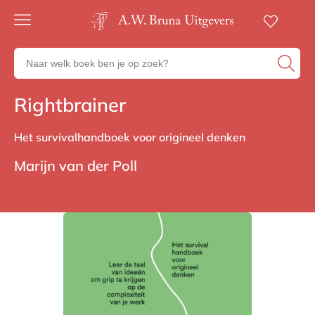
Gratis
verzending
Zoeken
Voor
naar
23:00
boeken,
besteld,
Rightbrainer
Non-fictie
volgende
auteurs
werkdag
en
in huis
uitgevers
Het survivalhandboek voor origineel denken
Veilig
betalen
Marijn van der Poll
Gratis
retourneren