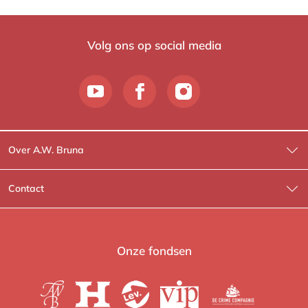
Volg ons op social media
Over A.W. Bruna
Wat wij doen
Contact
Wie is Wie?
Contactinformatie
A.W. Bruna Fictie
Route-informatie
Onze fondsen
Lev. boeken
Voor de pers
Heartbeat
Voor de boekhandels