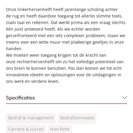
Onze linkerhersenhelft heeft jarenlange scholing achter
de rug en heeft daardoor toegang tot allerlei slimme tools,
zoals taal en rekenen. Dat werkt prima als een vraag slechts
één juist antwoord heeft. Als we echter worden
geconfronteerd met een iets complexer probleem, staan we
ineens voor een witte muur met plakkerige geeltjes in onze
handen.
We moeten weer toegang krijgen tot de kracht van
onze rechterhersenhelft om zo het volledige potentieel van
ons brein te kunnen benutten. Pas dan komen we tot echt
innovatieve ideeën en oplossingen voor de uitdagingen in
ons werk en verdere leven.
Specificaties
ISBN:
9789400516434
Bedrijf & management
Bedrijfsinnovatie
NUR:
770
Type:
Carrière & succes
Non-fictie
Paperback