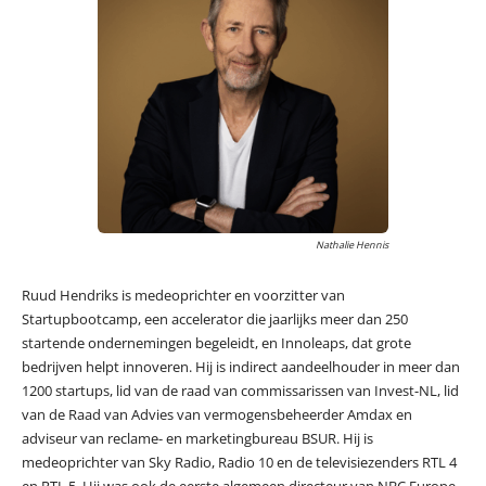
Nathalie Hennis
Ruud Hendriks is medeoprichter en voorzitter van
Startupbootcamp, een accelerator die jaarlijks meer dan 250
startende ondernemingen begeleidt, en Innoleaps, dat grote
bedrijven helpt innoveren. Hij is indirect aandeelhouder in meer dan
1200 startups, lid van de raad van commissarissen van Invest-NL, lid
van de Raad van Advies van vermogensbeheerder Amdax en
adviseur van reclame- en marketingbureau BSUR. Hij is
medeoprichter van Sky Radio, Radio 10 en de televisiezenders RTL 4
en RTL 5. Hij was ook de eerste algemeen directeur van NBC Europe