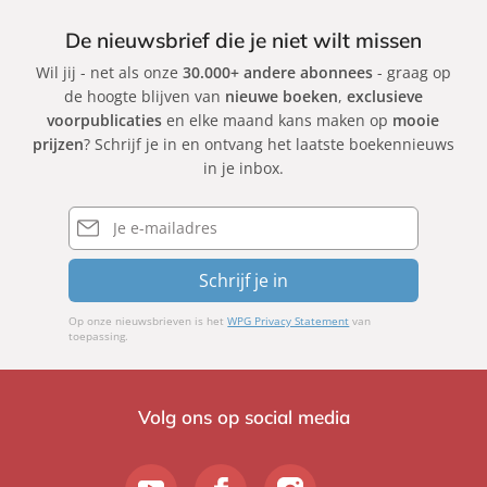
s
g
é
t
De nieuwsbrief die je niet wilt missen
s
e
B
v
Wil jij - net als onze
30.000+ andere abonnees
- graag op
v
r
a
de hoogte blijven van
nieuwe boeken
,
exclusieve
a
o
n
voorpublicaties
en elke maand kans maken op
mooie
n
w
d
prijzen
? Schrijf je in en ontvang het laatste boekennieuws
R
n
e
in je inbox.
o
M
o
o
E-
i
mailadres
r
j
t
Schrijf je in
e
l
Op onze nieuwsbrieven is het
WPG Privacy Statement
van
,
toepassing.
B
a
r
Volg ons op social media
t
T