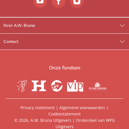
i
m
m
e
Over A.W. Bruna
r
Wat wij doen
m
Contact
a
Wie is Wie?
n
Contactinformatie
s
A.W. Bruna Fictie
Route-informatie
Onze fondsen
Lev. boeken
Voor de pers
Heartbeat
Voor de boekhandels
De Crime Compagnie
Special sales
Privacy statement
|
Algemene voorwaarden
|
Cookiestatement
Aanbiedingsbrochures
Manuscripten
© 2026, A.W. Bruna Uitgevers | Onderdeel van
WPG
Uitgevers
Vacatures