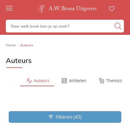
Gratis
verzending
Zoeken
Voor
naar
23:00
boeken,
besteld,
volgende
auteurs
Home
Auteurs
werkdag
en
in huis
uitgevers
Auteurs
Veilig
betalen
Gratis
retourneren
Series
Auteurs
Artikelen
Thema’s
Filteren (43)