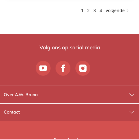
1
2
3
4
volgende
Volg ons op social media
Over A.W. Bruna
Wat wij doen
Contact
Wie is Wie?
Contactinformatie
A.W. Bruna Fictie
Route-informatie