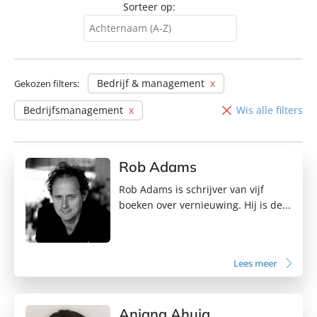
Sorteer op:
Achternaam (A-Z)
Achternaam (A-Z)
Achternaam (Z-A)
Bedrijf & management
Gekozen filters:
Voornaam (A-Z)
Bedrijfsmanagement
Wis alle filters
Voornaam (Z-A)
Rob Adams
Rob Adams is schrijver van vijf
boeken over vernieuwing. Hij is de...
Lees meer
Anjana Ahuja