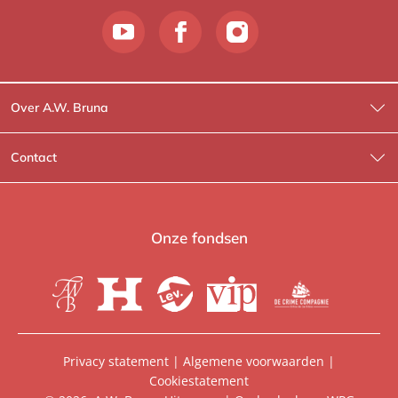
Over A.W. Bruna
Wat wij doen
Contact
Wie is Wie?
Contactinformatie
A.W. Bruna Fictie
Route-informatie
Onze fondsen
Lev. boeken
Voor de pers
Heartbeat
Voor de boekhandels
De Crime Compagnie
Special sales
Privacy statement
|
Algemene voorwaarden
|
Cookiestatement
Aanbiedingsbrochures
Manuscripten