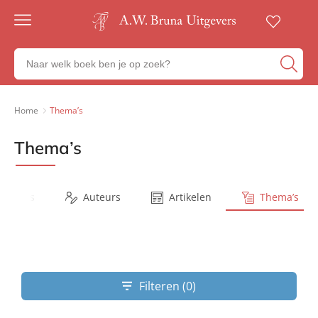
Gratis
verzending
Zoeken
Voor
naar
23:00
boeken,
besteld,
volgende
auteurs
Home
Thema’s
werkdag
en
in huis
uitgevers
Thema’s
Veilig
betalen
Gratis
retourneren
Series
Auteurs
Artikelen
Thema’s
Filteren (0)