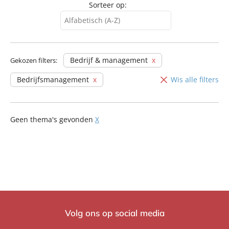
Sorteer op:
Alfabetisch (A-Z)
Alfabetisch (A-Z)
Alfabetisch (Z-A)
Bedrijf & management
Gekozen filters:
Bedrijfsmanagement
Wis alle filters
Geen thema's gevonden
X
Volg ons op social media