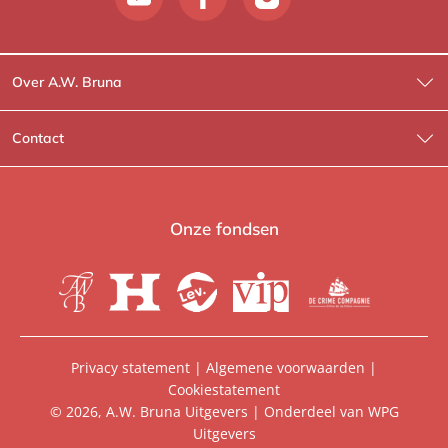
Over A.W. Bruna
Wat wij doen
Contact
Wie is Wie?
Contactinformatie
A.W. Bruna Fictie
Route-informatie
Onze fondsen
Lev. boeken
Voor de pers
Heartbeat
Voor de boekhandels
De Crime Compagnie
Special sales
Privacy statement
|
Algemene voorwaarden
|
Cookiestatement
Aanbiedingsbrochures
Manuscripten
© 2026, A.W. Bruna Uitgevers | Onderdeel van
WPG
Uitgevers
Vacatures