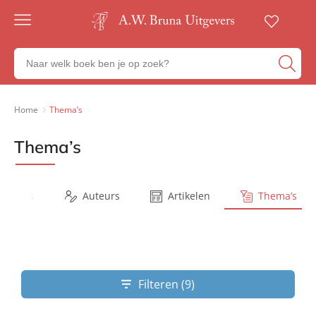
Gratis
verzending
Zoeken
Voor
naar
23:00
boeken,
besteld,
volgende
auteurs
Home
Thema’s
werkdag
en
in huis
uitgevers
Thema’s
Veilig
betalen
Gratis
retourneren
Series
Auteurs
Artikelen
Thema’s
Filteren (9)