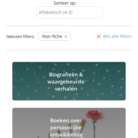
Sorteer op:
Alfabetisch (A-Z)
Alfabetisch (A-Z)
Alfabetisch (Z-A)
Non-fictie
Wis alle filters
Gekozen filters:
Biografieën &
waargebeurde
verhalen
Boeken over
persoonlijke
ontwikkeling