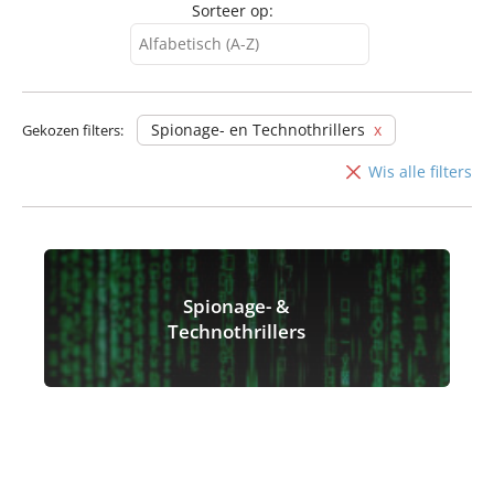
Sorteer op:
Alfabetisch (A-Z)
Alfabetisch (A-Z)
Alfabetisch (Z-A)
Spionage- en Technothrillers
Gekozen filters:
Wis alle filters
Spionage- &
Technothrillers