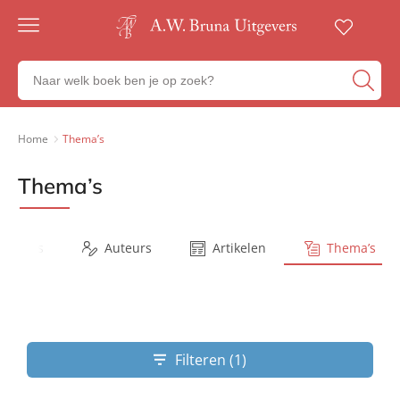
Gratis
verzending
Zoeken
Voor
naar
23:00
boeken,
besteld,
volgende
auteurs
Home
Thema’s
werkdag
en
in huis
uitgevers
Thema’s
Veilig
betalen
Gratis
retourneren
Series
Auteurs
Artikelen
Thema’s
Filteren (1)