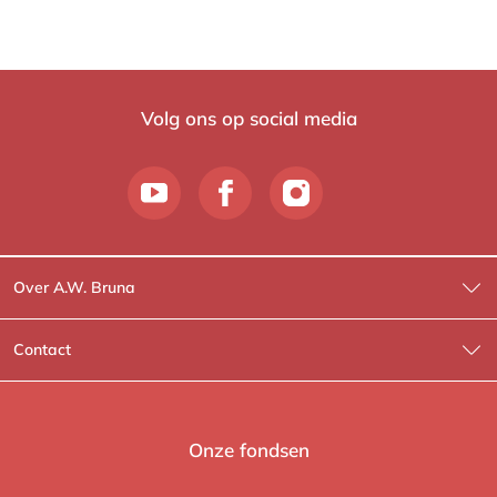
Volg ons op social media
Over A.W. Bruna
Wat wij doen
Contact
Wie is Wie?
Contactinformatie
A.W. Bruna Fictie
Route-informatie
Onze fondsen
Lev. boeken
Voor de pers