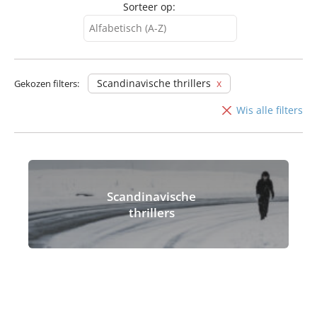
Sorteer op:
Alfabetisch (A-Z)
Alfabetisch (A-Z)
Alfabetisch (Z-A)
Scandinavische thrillers
Gekozen filters:
Wis alle filters
Scandinavische
thrillers