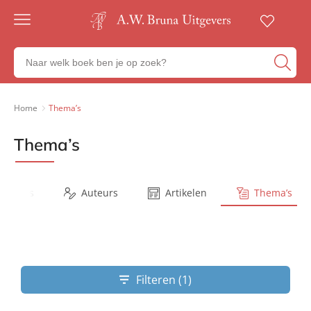
Gratis
verzending
Zoeken
Voor
naar
23:00
boeken,
besteld,
volgende
auteurs
Home
Thema’s
werkdag
en
in huis
uitgevers
Thema’s
Veilig
betalen
Gratis
retourneren
Series
Auteurs
Artikelen
Thema’s
Filteren (1)