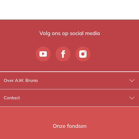
Volg ons op social media
Over A.W. Bruna
Wat wij doen
Contact
Wie is Wie?
Contactinformatie
A.W. Bruna Fictie
Route-informatie
Onze fondsen
Lev. boeken
Voor de pers