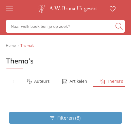
Gratis
verzending
Zoeken
Voor
naar
23:00
boeken,
besteld,
volgende
auteurs
Home
Thema’s
werkdag
en
in huis
uitgevers
Thema’s
Veilig
betalen
Gratis
retourneren
Series
Auteurs
Artikelen
Thema’s
Filteren (8)