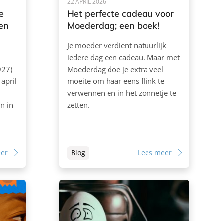
22 APRIL 2026
e
Het perfecte cadeau voor
en
Moederdag; een boek!
Je moeder verdient natuurlijk
iedere dag een cadeau. Maar met
927)
Moederdag doe je extra veel
april
moeite om haar eens flink te
verwennen en in het zonnetje te
n in
zetten.
eer
Blog
Lees meer