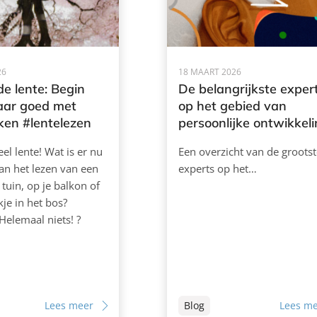
26
18 MAART 2026
de lente: Begin
De belangrijkste exper
jaar goed met
op het gebied van
ken #lentelezen
persoonlijke ontwikkel
ieel lente! Wat is er nu
Een overzicht van de grootst
an het lezen van een
experts op het…
 tuin, op je balkon of
je in het bos?
Helemaal niets! ?
Lees meer
Blog
Lees m