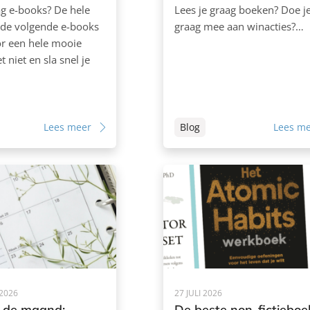
aag e-books? De hele
Lees je graag boeken? Doe j
 de volgende e-books
graag mee aan winacties?…
or een hele mooie
et niet en sla snel je
Lees meer
Blog
Lees m
2026
27 JULI 2026
 de maand:
De beste non-fictiebo