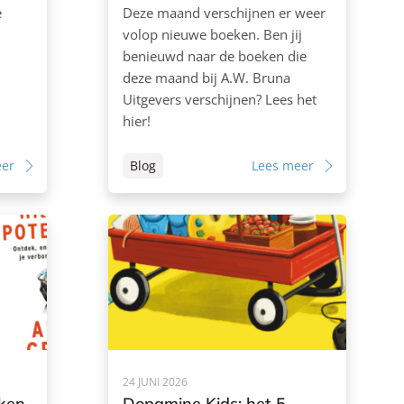
e
Deze maand verschijnen er weer
volop nieuwe boeken. Ben jij
benieuwd naar de boeken die
deze maand bij A.W. Bruna
Uitgevers verschijnen? Lees het
hier!
eer
Blog
Lees meer
24 JUNI 2026
eken
Dopamine Kids: het 5-