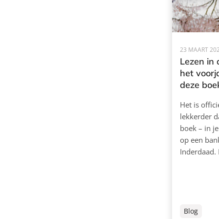
23 MAART 20
Lezen in 
het voor
deze boe
Het is offic
lekkerder d
boek – in je
op een bank
Inderdaad. 
Blog