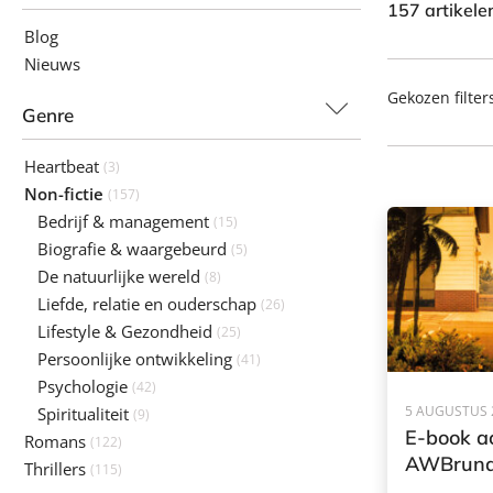
157 artikel
Blog
Nieuws
Gekozen filter
Genre
Heartbeat
(3)
Non-fictie
(157)
Bedrijf & management
(15)
Biografie & waargebeurd
(5)
De natuurlijke wereld
(8)
Liefde, relatie en ouderschap
(26)
Lifestyle & Gezondheid
(25)
Persoonlijke ontwikkeling
(41)
Psychologie
(42)
5 AUGUSTUS 
Spiritualiteit
(9)
E-book ac
Romans
(122)
AWBruna
Thrillers
(115)