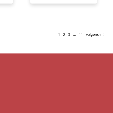
1
2
3
…
11
volgende