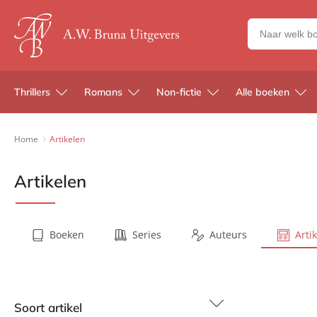
Zoeken
naar
boeken,
auteurs
Thrillers
Romans
Non-fictie
Alle boeken
en
uitgevers
Home
Artikelen
Artikelen
Boeken
Series
Auteurs
Arti
Soort artikel