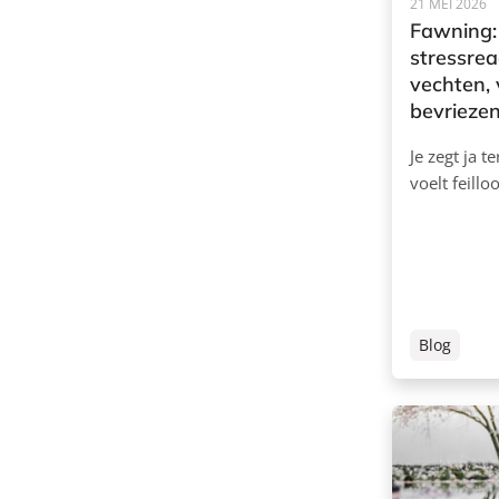
21 MEI 2026
Fawning:
stressrea
vechten, 
bevrieze
Je zegt ja t
voelt feillo
Blog