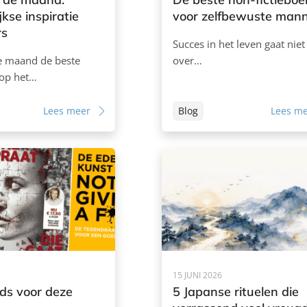
kse inspiratie
voor zelfbewuste man
rs
Succes in het leven gaat niet 
e maand de beste
over…
 op het…
Lees meer
Blog
Lees m
15 JUNI 2026
ds voor deze
5 Japanse rituelen die