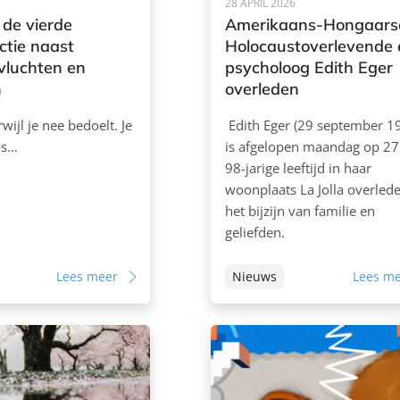
28 APRIL 2026
 de vierde
Amerikaans-Hongaars
ctie naast
Holocaustoverlevende 
vluchten en
psycholoog Edith Eger
n
overleden
erwijl je nee bedoelt. Je
Edith Eger (29 september 1
os…
is afgelopen maandag op 27 
98-jarige leeftijd in haar
woonplaats La Jolla overlede
het bijzijn van familie en
geliefden.
Lees meer
Nieuws
Lees m