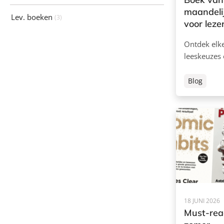
maandelij
Lev. boeken
(3)
voor leze
Ontdek elk
leeskeuzes
Blog
18 JUNI 2026
Must-rea