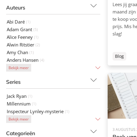
Lees jij gr
Auteurs
maand zijn
te koop vo
Abi Daré
(1)
prijs. Mis h
Adam Grant
(5)
slag!
Alice Feeney
(1)
Alwin Ritstier
(2)
Amy Chan
(1)
Blog
Anders Hansen
(4)
Bekijk meer
Series
Jack Ryan
(1)
Millennium
(1)
Inspecteur Lynley-mysterie
(1)
Bekijk meer
3 AUGUSTUS 
Categorieën
Boek van