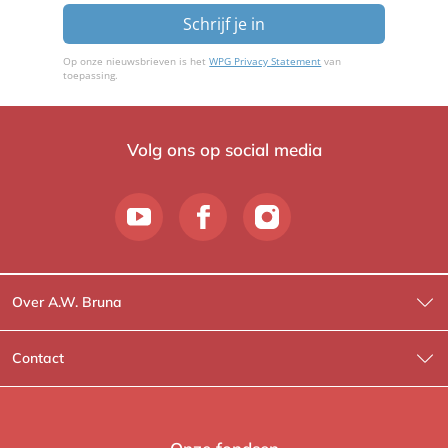
Schrijf je in
Op onze nieuwsbrieven is het
WPG Privacy Statement
van
toepassing.
Volg ons op social media
Over A.W. Bruna
Wat wij doen
Contact
Wie is Wie?
Contactinformatie
A.W. Bruna Fictie
Route-informatie