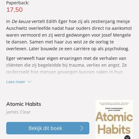
Paperback:
17
,
50
In
De keuze
vertelt Edith Eger hoe zij als zestienjarig meisje
Auschwitz overleefde nadat haar ouders direct na aankomst
waren vermoord en zij werd gedwongen voor Josef Mengele
te dansen. Samen met haar zus wist ze de oorlog te
overleven. Later bouwde ze een carrière op als psycholoog.
Eger verweeft haar eigen ervaringen met de verhalen van
cliënten die zij begeleidde bij trauma, verlies en angst. Ze
onderzoekt hoe mensen gevangen kunnen raken in hun
verleden en hoe het mogelijk is om stap voor stap meer
Lees meer
innerlijke vrijheid te vinden.
Atomic Habits
James Clear
Bekijk dit boek