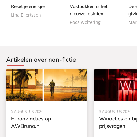
9
b
9
0
Reset je energie
Vastpakken is het
De 
b
b
a
a
a
nieuwe loslaten
givi
Lina Ejlertsson
c
c
c
Roos Woltering
Mar
k
k
k
Artikelen over non-fictie
5 AUGUSTUS 2026
3 AUGUSTUS 2026
E-book acties op
Winacties en bi
AWBruna.nl
prijsvragen