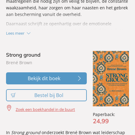
maatregelen die nodig zijn om veilig te blijven, de constante
waakzaamheid, haar zorgen om haar naasten en het gebrek
aan bescherming vanuit de overheid.
Daarnaast schrijft ze openhartig over de emotionele
gevolgen van haar keuze om te getuigen: schuldgevoelens,
Lees meer
angst en de vrees om Miljuschka, Rich en Francis te
verliezen. Zo ontstaat een persoonlijk beeld van een leven
waarin veiligheid nooit vanzelfsprekend is en familiebanden
Strong ground
voortdurend onder druk staan.
Brené Brown
Bekijk dit boek
Bestel bij Bol
Zoek een boekhandel in de buurt
Paperback:
24
,
99
In
Strong ground
onderzoekt Brené Brown wat leiderschap