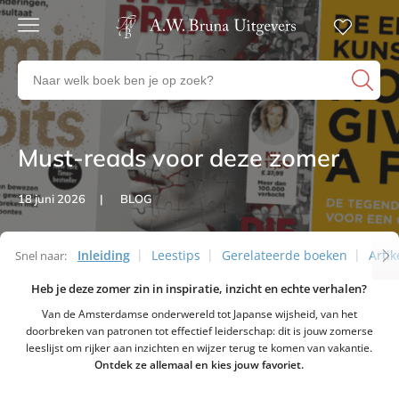
Gratis
verzending
Zoeken
Voor
naar
23:00
boeken,
besteld,
volgende
auteurs
werkdag
en
Must-reads voor deze zomer
Artikelen
in huis
uitgevers
Veilig
18 juni 2026
BLOG
betalen
Gratis
retourneren
Inleiding
Leestips
Gerelateerde boeken
Artik
Snel naar:
Artikelen
Heb je deze zomer zin in inspiratie, inzicht en echte verhalen?
Van de Amsterdamse onderwereld tot Japanse wijsheid, van het
doorbreken van patronen tot effectief leiderschap: dit is jouw zomerse
leeslijst om rijker aan inzichten en wijzer terug te komen van vakantie.
Ontdek ze allemaal en kies jouw favoriet.