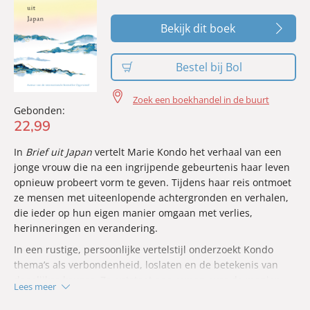
Bekijk dit boek
Bestel bij Bol
Zoek een boekhandel in de buurt
Gebonden:
22
,
99
In
Brief uit Japan
vertelt Marie Kondo het verhaal van een
jonge vrouw die na een ingrijpende gebeurtenis haar leven
opnieuw probeert vorm te geven. Tijdens haar reis ontmoet
ze mensen met uiteenlopende achtergronden en verhalen,
die ieder op hun eigen manier omgaan met verlies,
herinneringen en verandering.
In een rustige, persoonlijke vertelstijl onderzoekt Kondo
thema’s als verbondenheid, loslaten en de betekenis van
dagelijkse keuzes. Zo ontstaat een roman over de manier
Lees meer
waarop mensen hun verleden met zich meedragen terwijl