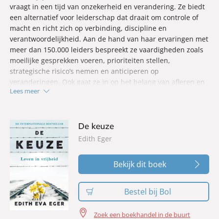
vraagt in een tijd van onzekerheid en verandering. Ze biedt
een alternatief voor leiderschap dat draait om controle of
macht en richt zich op verbinding, discipline en
verantwoordelijkheid. Aan de hand van haar ervaringen met
meer dan 150.000 leiders bespreekt ze vaardigheden zoals
moeilijke gesprekken voeren, prioriteiten stellen,
strategische risico’s nemen en anticiperen op
veranderingen. Ook gaat ze in op het belang van afleren en
Lees meer
opnieuw leren. Met praktijkervaring, persoonlijke inzichten
en onderzoek laat Brown zien hoe moed, authenticiteit en
menselijkheid een stevige basis kunnen vormen voor
effectief leiderschap.
De keuze
Edith Eger
Bekijk dit boek
Bestel bij Bol
Zoek een boekhandel in de buurt