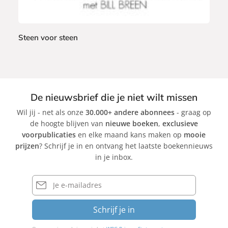
Steen voor steen
D
a
v
i
De nieuwsbrief die je niet wilt missen
d
Wil jij - net als onze
30.000+ andere abonnees
- graag op
R
de hoogte blijven van
nieuwe boeken
,
exclusieve
o
voorpublicaties
en elke maand kans maken op
mooie
b
prijzen
? Schrijf je in en ontvang het laatste boekennieuws
e
in je inbox.
r
t
E-
s
mailadres
o
Schrijf je in
n
,