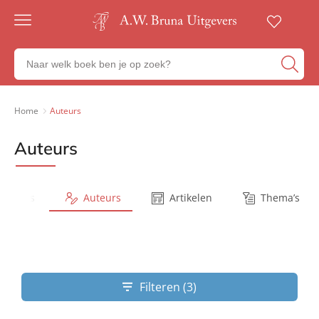
Gratis
verzending
Zoeken
Voor
naar
23:00
boeken,
besteld,
volgende
auteurs
Home
Auteurs
werkdag
en
in huis
uitgevers
Auteurs
Veilig
betalen
Gratis
retourneren
Series
Auteurs
Artikelen
Thema’s
Filteren (3)