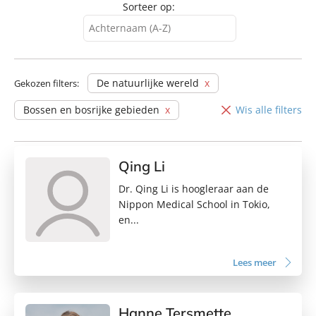
Sorteer op:
Achternaam (A-Z)
Achternaam (A-Z)
Achternaam (Z-A)
De natuurlijke wereld
Gekozen filters:
Voornaam (A-Z)
Bossen en bosrijke gebieden
Wis alle filters
Voornaam (Z-A)
Qing Li
Dr. Qing Li is hoogleraar aan de
Nippon Medical School in Tokio,
en...
Lees meer
Hanne Tersmette