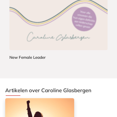
5
n
0
d
e
n
New Female Leader
C
a
r
o
Artikelen over Caroline Glasbergen
l
i
n
e
G