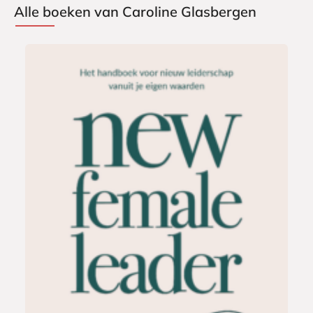
Alle boeken van Caroline Glasbergen
G
2
e
7
b
,
o