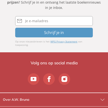
prijzen
? Schrijf je in en ontvang het laatste boekennieuws
in je inbox.
E-
mailadres
Schrijf je in
Op onze nieuwsbrieven is het
WPG Privacy Statement
van
toepassing.
Volg ons op social media
Over A.W. Bruna
Wat wij doen