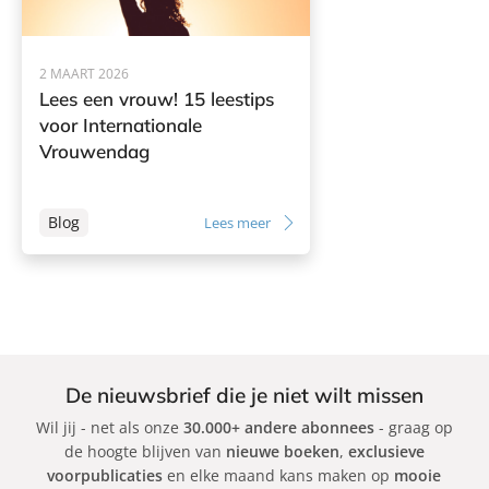
l
a
s
2 MAART 2026
b
Lees een vrouw! 15 leestips
e
voor Internationale
r
Vrouwendag
g
e
Blog
Lees meer
n
De nieuwsbrief die je niet wilt missen
Wil jij - net als onze
30.000+ andere abonnees
- graag op
de hoogte blijven van
nieuwe boeken
,
exclusieve
voorpublicaties
en elke maand kans maken op
mooie