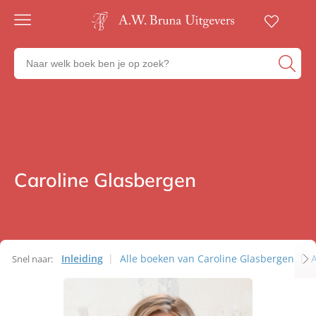
Gratis
verzending
Zoeken
Voor
naar
23:00
boeken,
besteld,
volgende
auteurs
werkdag
en
in huis
uitgevers
Veilig
betalen
Caroline Glasbergen
Auteurs
Gratis
retourneren
Inleiding
Alle boeken van Caroline Glasbergen
A
Snel naar:
Auteurs