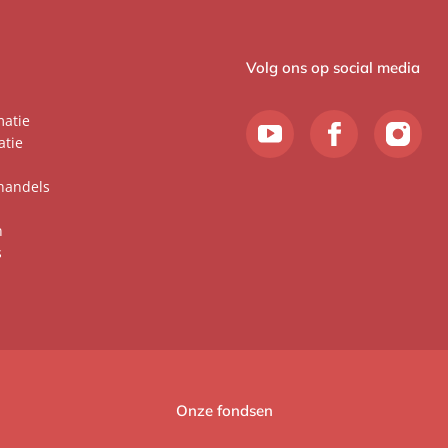
Volg ons op social media
matie
atie
handels
n
s
Onze fondsen