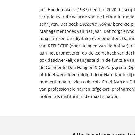
Juri Hoedemakers (1987) heeft in 2020 de scri
scriptie over de waarde van de hofnar in mode
schrijven. Dat boek
Gezocht: Hofnar
bereikte pl
Managementboek van het Jaar. Dat zorgt ervoor
mag spreken op (digitale) evenementen. Daarnaa
van REFLECTIE (door de ogen van de hofnar) bi
aan het promoveren op de (comeback van de) hof
ook daadwerkelijk aangesteld in de functie van
de Gemeente Den Haag en SDW Zorggroep. Op 7
officieel werd ingehuldigd door Hare Koninkli
moment mag hij zich ook trots Chief Narren Of
van professionele narren (afgekort: profnarren
hofnar als instituut in de maatschappij.