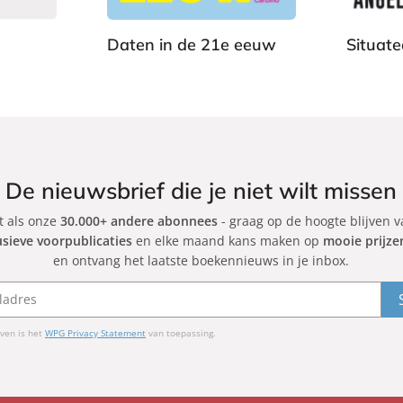
a
a
c
c
Daten in de 21e eeuw
Situate
k
k
J
A
e
n
s
g
s
e
i
l
c
a
De nieuwsbrief die je niet wilt missen
a
D
et als onze
30.000+ andere abonnees
C
- graag op de hoogte blijven 
u
usieve voorpublicaties
en elke maand kans maken op
mooie prijze
a
c
en ontvang het laatste boekennieuws in je inbox.
r
k
b
w
i
o
n
r
ven is het
WPG Privacy Statement
van toepassing.
o
t
h