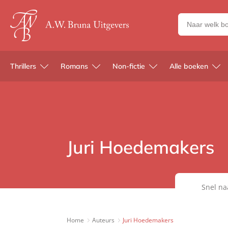
Zoeken
naar
boeken,
auteurs
Thrillers
Romans
Non-fictie
Alle boeken
en
uitgevers
Juri Hoedemakers
Snel na
Home
Auteurs
Juri Hoedemakers