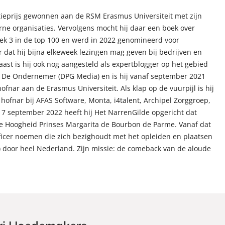
ptieprijs gewonnen aan de RSM Erasmus Universiteit met zijn
rne organisaties. Vervolgens mocht hij daar een boek over
ek 3 in de top 100 en werd in 2022 genomineerd voor
 dat hij bijna elkeweek lezingen mag geven bij bedrijven en
st is hij ook nog aangesteld als expertblogger op het gebied
j De Ondernemer (DPG Media) en is hij vanaf september 2021
nar aan de Erasmus Universiteit. Als klap op de vuurpijl is hij
 hofnar bij AFAS Software, Monta, i4talent, Archipel Zorggroep,
 september 2022 heeft hij Het NarrenGilde opgericht dat
jke Hoogheid Prinses Margarita de Bourbon de Parme. Vanaf dat
ficer noemen die zich bezighoudt met het opleiden en plaatsen
) door heel Nederland. Zijn missie: de comeback van de aloude