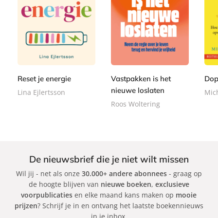
P
P
P
2
2
a
a
2
a
2
2
p
p
2
p
,
,
e
e
,
e
9
9
r
r
9
r
9
9
b
b
9
Reset je energie
Vastpakken is het
Dop
b
a
a
a
nieuwe loslaten
Lina Ejlertsson
Mic
c
c
c
Roos Woltering
k
k
k
De nieuwsbrief die je niet wilt missen
Wil jij - net als onze
30.000+ andere abonnees
- graag op
de hoogte blijven van
nieuwe boeken
,
exclusieve
voorpublicaties
en elke maand kans maken op
mooie
prijzen
? Schrijf je in en ontvang het laatste boekennieuws
in je inbox.