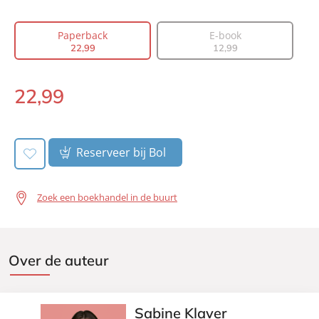
Aantal pagina's:
240
Paperback
E-book
Uitgever:
Lev.
22
,
99
12
,
99
Verschijningsdatum:
20-01-2027
22
,
99
Paperback:
Reserveer bij Bol
Zoek een boekhandel in de buurt
Over de auteur
Sabine Klaver