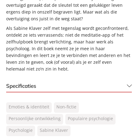
overtuigd geraakt dat de sleutel tot een gelukkiger leven
ergens diep in onszelf begraven ligt. Maar wat als die
overtuiging ons juist in de weg staat?
Als Sabine Klaver zelf met tegenslag wordt geconfronteerd,
ontdekt ze iets verrassends: niet de meditatie-app of het
zelfhulpboek brengt verlichting, maar haar werk als
psycholoog. In dit boek neemt ze je mee in haar
bevindingen en leert ze je te verbinden met anderen en het
leven zin te geven, ook (of vooral) als je er zelf even
helemaal niet zo'n zin in hebt.
Specificaties
ISBN:
9789400520110
Emoties & identiteit
Non-fictie
NUR:
770
Type:
Persoonlijke ontwikkeling
Paperback
Populaire psychologie
Auteur(s):
Sabine Klaver
Psychologie
Sabine Klaver
Prijs:
22
,
99