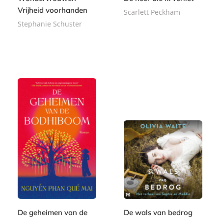
Vrijheid voorhanden
Scarlett Peckham
Stephanie Schuster
E
7
-
E
,
1
b
-
9
2
o
b
9
,
o
o
9
k
o
9
k
De geheimen van de
De wals van bedrog