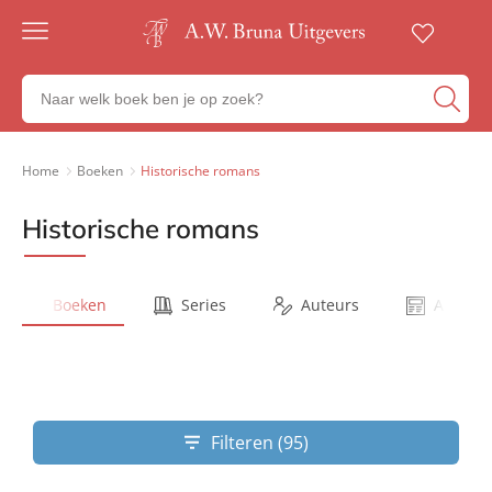
Gratis
verzending
Zoeken
Voor
naar
23:00
boeken,
besteld,
volgende
auteurs
Home
Boeken
Historische romans
werkdag
en
in huis
uitgevers
Historische romans
Veilig
betalen
Gratis
retourneren
Boeken
Series
Auteurs
Artikel
Filteren (95)