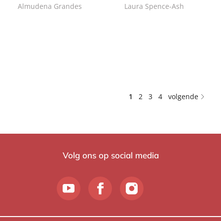
Almudena Grandes
Laura Spence-Ash
E
E
1
1
-
-
4
2
b
b
,
,
o
o
9
9
o
o
9
9
k
k
1
2
3
4
volgende
Volg ons op social media