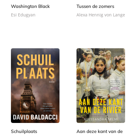
Washington Black
Tussen de zomers
Esi Edugyan
Alexa Hennig von Lange
P
P
2
2
a
a
0
2
p
p
,
,
e
e
0
9
r
r
0
9
b
b
a
a
c
c
k
k
Schuilplaats
Aan deze kant van de