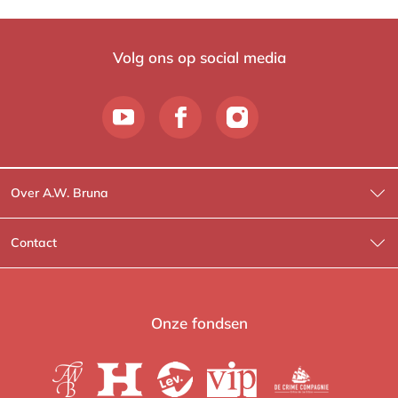
Volg ons op social media
Over A.W. Bruna
Wat wij doen
Contact
Wie is Wie?
Contactinformatie
A.W. Bruna Fictie
Route-informatie
Onze fondsen
Lev. boeken
Voor de pers
Heartbeat
Voor de boekhandels