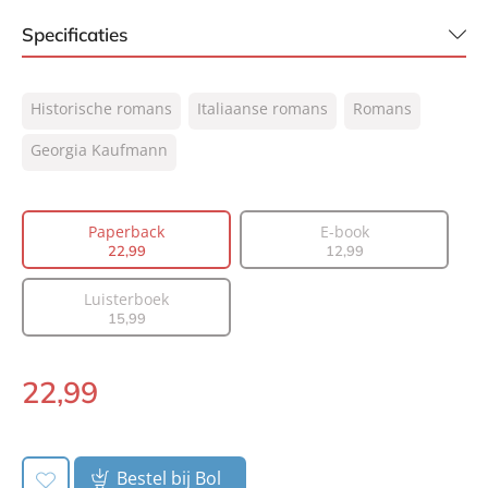
Specificaties
ISBN:
9789400516519
Historische romans
Italiaanse romans
Romans
NUR:
302
Type:
Georgia Kaufmann
Paperback
Auteur(s):
Georgia Kaufmann
Vertaler:
Valérie Janssen
Paperback
E-book
Prijs:
22
,
99
22
,
99
12
,
99
Aantal pagina's:
480
Luisterboek
Uitgever:
A.W. Bruna Uitgevers
15
,
99
Verschijningsdatum:
09-04-2024
22
,
99
Paperback:
Bestel bij Bol