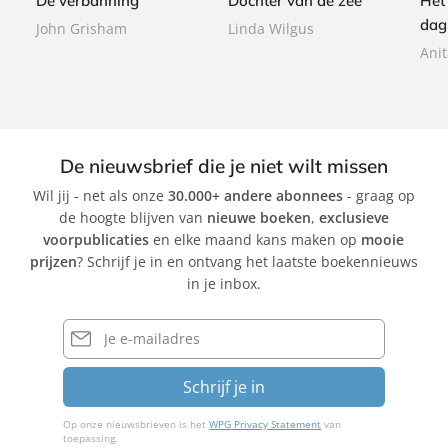
De verbanning
Dochter van de zee
Het
a
dag
John Grisham
Linda Wilgus
c
k
Ani
De nieuwsbrief die je niet wilt missen
Wil jij - net als onze
30.000+ andere abonnees
- graag op
de hoogte blijven van
nieuwe boeken
,
exclusieve
voorpublicaties
en elke maand kans maken op
mooie
prijzen
? Schrijf je in en ontvang het laatste boekennieuws
in je inbox.
E-
mailadres
Schrijf je in
Op onze nieuwsbrieven is het
WPG Privacy Statement
van
toepassing.