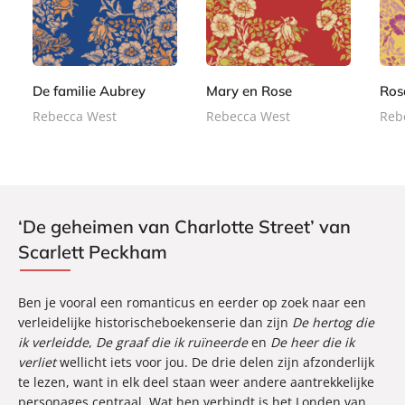
-
-
-
2
2
2
b
b
b
,
,
,
o
o
o
9
9
9
o
o
o
9
9
9
k
k
k
De familie Aubrey
Mary en Rose
Ro
Rebecca West
Rebecca West
Reb
‘De geheimen van Charlotte Street’ van
Scarlett Peckham
Ben je vooral een romanticus en eerder op zoek naar een
verleidelijke historischeboekenserie dan zijn
De hertog die
ik verleidde
,
De graaf die ik ruïneerde
en
De heer die ik
verliet
wellicht iets voor jou. De drie delen zijn afzonderlijk
te lezen, want in elk deel staan weer andere aantrekkelijke
personages centraal. Wat hen verbindt is het Londen van