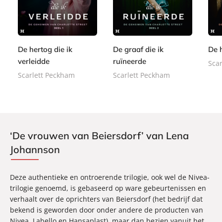
-
7
7
-
-
,
b
,
,
b
b
9
o
9
9
o
o
9
o
9
9
o
o
k
De hertog die ik
De graaf die ik
De h
k
k
verleidde
ruïneerde
Sca
Scarlett Peckham
Scarlett Peckham
‘De vrouwen van Beiersdorf’ van Lena
Johannson
Deze authentieke en ontroerende trilogie, ook wel de Nivea-
trilogie genoemd, is gebaseerd op ware gebeurtenissen en
verhaalt over de oprichters van Beiersdorf (het bedrijf dat
bekend is geworden door onder andere de producten van
Nivea, Labello en Hansaplast), maar dan bezien vanuit het