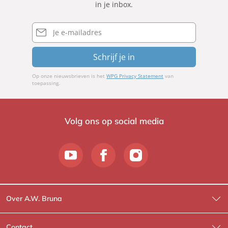
in je inbox.
E-
mailadres
Schrijf je in
Op onze nieuwsbrieven is het
WPG Privacy Statement
van
toepassing.
Volg ons op social media
Over A.W. Bruna
Wat wij doen
Contact