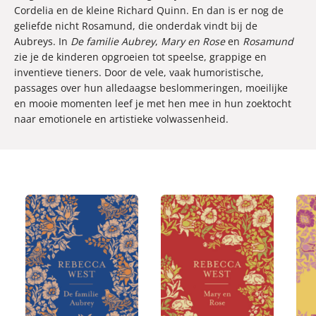
Cordelia en de kleine Richard Quinn. En dan is er nog de
geliefde nicht Rosamund, die onderdak vindt bij de
Aubreys. In
De familie Aubrey
,
Mary en Rose
en
Rosamund
zie je de kinderen opgroeien tot speelse, grappige en
inventieve tieners. Door de vele, vaak humoristische,
passages over hun alledaagse beslommeringen, moeilijke
en mooie momenten leef je met hen mee in hun zoektocht
naar emotionele en artistieke volwassenheid.
E
E
E
1
1
1