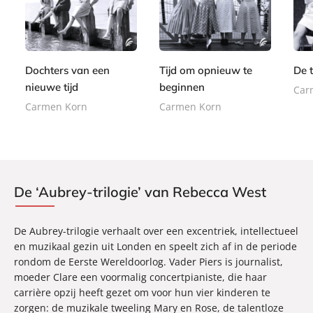
a
2
2
a
a
4
p
0
4
p
p
,
e
,
,
e
e
9
r
0
9
r
r
9
b
0
9
Dochters van een
Tijd om opnieuw te
De 
b
b
a
nieuwe tijd
beginnen
a
a
Car
c
c
c
Carmen Korn
Carmen Korn
k
k
k
De ‘Aubrey-trilogie’ van Rebecca West
De Aubrey-trilogie verhaalt over een excentriek, intellectueel
en muzikaal gezin uit Londen en speelt zich af in de periode
rondom de Eerste Wereldoorlog. Vader Piers is journalist,
moeder Clare een voormalig concertpianiste, die haar
carrière opzij heeft gezet om voor hun vier kinderen te
zorgen: de muzikale tweeling Mary en Rose, de talentloze