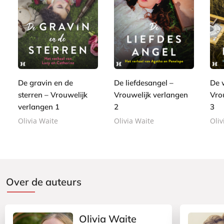
E
E
E
7
7
7
-
-
-
,
,
,
b
b
b
9
9
9
o
o
o
9
9
9
o
o
o
De gravin en de
De liefdesangel –
De 
k
k
k
sterren – Vrouwelijk
Vrouwelijk verlangen
Vro
verlangen 1
2
3
Olivia Waite
Olivia Waite
Oliv
Over de auteurs
Olivia Waite