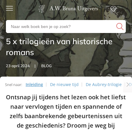
Gratis
verzending
Zoeken
Voor
naar
23:00
boeken,
besteld,
5 x trilogieën van historische
Artikelen
volgende
auteurs
werkdag
en
romans
in huis
uitgevers
Veilig
23 april 2024
BLOG
betalen
Gratis
retourneren
Inleiding
De nieuwe tijd
De Aubrey-trilogie
D
Snel naar:
Artikelen
Ontsnap jij tijdens het lezen ook het liefst
naar vervlogen tijden en spannende of
zelfs baanbrekende gebeurtenissen uit
de geschiedenis? Droom je weg bij