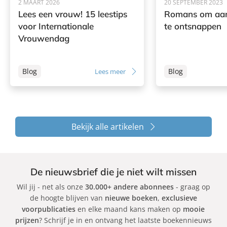
2 MAART 2026
20 SEPTEMBER 2023
Lees een vrouw! 15 leestips
Romans om aan 
voor Internationale
te ontsnappen
Vrouwendag
Blog
Blog
Lees meer
Bekijk alle artikelen
De nieuwsbrief die je niet wilt missen
Wil jij - net als onze
30.000+ andere abonnees
- graag op
de hoogte blijven van
nieuwe boeken
,
exclusieve
voorpublicaties
en elke maand kans maken op
mooie
prijzen
? Schrijf je in en ontvang het laatste boekennieuws