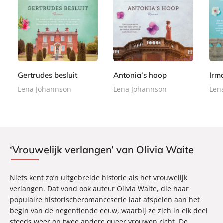
E
E
E
9
9
9
-
-
-
,
,
,
b
b
b
9
9
9
o
o
o
9
9
9
o
o
o
k
k
k
Gertrudes besluit
Antonia’s hoop
Irm
Lena Johannson
Lena Johannson
Len
‘Vrouwelijk verlangen’ van Olivia Waite
Niets kent zo’n uitgebreide historie als het vrouwelijk
verlangen. Dat vond ook auteur Olivia Waite, die haar
populaire historischeromanceserie laat afspelen aan het
begin van de negentiende eeuw, waarbij ze zich in elk deel
steeds weer op twee andere queer vrouwen richt. De