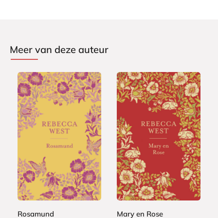
Meer van deze auteur
E
E
1
1
-
-
2
2
b
b
,
,
o
o
9
9
o
o
9
9
k
k
Rosamund
Mary en Rose