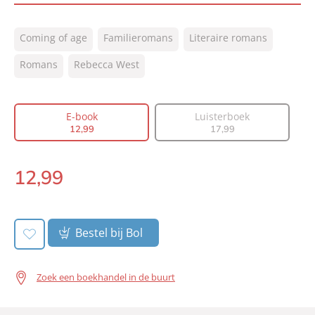
ISBN:
9789044932935
Coming of age
Familieromans
Literaire romans
NUR:
302
Type:
Romans
Rebecca West
E-book
Auteur(s):
Rebecca West
Vertaler:
Anke ten Doeschate, René van Veen
E-book
Luisterboek
Prijs:
12
,
99
12
,
99
17
,
99
Aantal pagina's:
672
Uitgever:
Signatuur
12
,
99
E-
Verschijningsdatum:
15-02-2022
book:
Bestel bij Bol
Zoek een boekhandel in de buurt