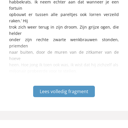
habbekrats. Ik neem echter aan dat wanneer je een
fortuin
opbouwt er tussen alle pareltjes ook lorren verzeild
raken.’ Hij
trok zich weer terug in zijn droom. Zijn grijze ogen, die
helder
onder zijn rechte zwarte wenkbrauwen stonden,
priemden
naar buiten, door de muren van de zitkamer van de
hoeve
heen. Hoe jong ik toen ook was, ik wist dat hij zichzelf als
miljonair probeerde voor te stellen.
Lees volledig fragment