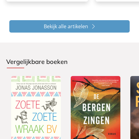
Bekijk alle artikelen
Vergelijkbare boeken
P
P
P
2
2
a
a
1
a
4
4
p
p
5