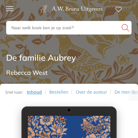
Gratis
verzending
Zoeken
Voor
naar
23:00
boeken,
besteld,
volgende
auteurs
werkdag
en
De familie Aubrey
Romans
in huis
uitgevers
Veilig
betalen
Rebecca West
Gratis
retourneren
Inhoud
Bestellen
Over de auteur
De mening
Snel naar: