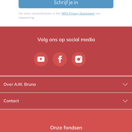
Schrijf je in
Op onze nieuwsbrieven is het
WPG Privacy Statement
van
toepassing.
Volg ons op social media
Over A.W. Bruna
Wat wij doen
Contact
Wie is Wie?
Contactinformatie
A.W. Bruna Fictie
Route-informatie
Onze fondsen