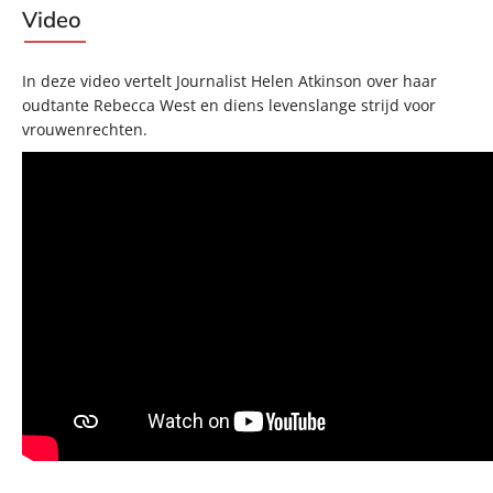
Video
In deze video vertelt Journalist Helen Atkinson over haar
oudtante Rebecca West en diens levenslange strijd voor
vrouwenrechten.