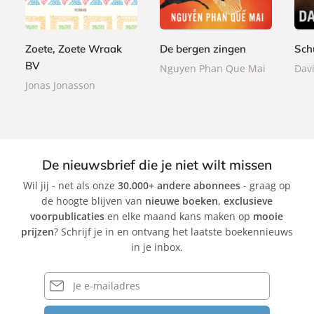
p
,
,
e
e
,
e
9
9
r
r
9
r
9
9
b
b
9
Zoete, Zoete Wraak
De bergen zingen
Sch
b
a
a
BV
a
Nguyen Phan Que Mai
Davi
c
c
c
Jonas Jonasson
k
k
k
De nieuwsbrief die je niet wilt missen
Wil jij - net als onze
30.000+ andere abonnees
- graag op
de hoogte blijven van
nieuwe boeken
,
exclusieve
voorpublicaties
en elke maand kans maken op
mooie
prijzen
? Schrijf je in en ontvang het laatste boekennieuws
in je inbox.
E-
mailadres