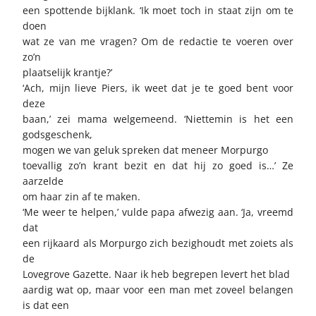
een spottende bijklank. ‘Ik moet toch in staat zijn om te
doen
wat ze van me vragen? Om de redactie te voeren over
zo’n
plaatselijk krantje?’
‘Ach, mijn lieve Piers, ik weet dat je te goed bent voor
deze
baan,’ zei mama welgemeend. ‘Niettemin is het een
godsgeschenk,
mogen we van geluk spreken dat meneer Morpurgo
toevallig zo’n krant bezit en dat hij zo goed is…’ Ze
aarzelde
om haar zin af te maken.
‘Me weer te helpen,’ vulde papa afwezig aan. ‘Ja, vreemd
dat
een rijkaard als Morpurgo zich bezighoudt met zoiets als
de
Lovegrove Gazette. Naar ik heb begrepen levert het blad
aardig wat op, maar voor een man met zoveel belangen
is dat een