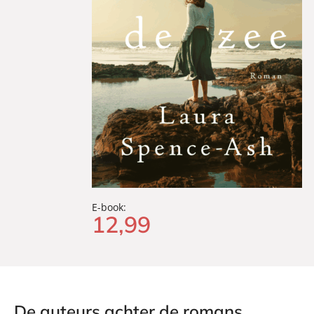
E-book:
12
,
99
De auteurs achter de romans