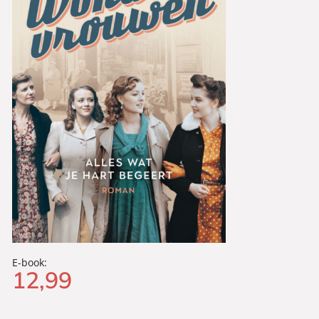
E-book:
12
,
99