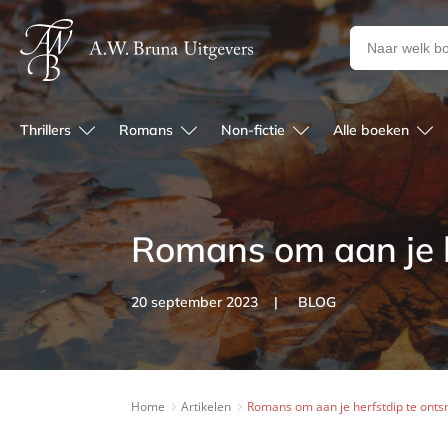
Zoeken
naar
boeken,
auteurs
Thrillers
Romans
Non-fictie
Alle boeken
en
uitgevers
Romans om aan je h
20 september 2023
BLOG
Home
Artikelen
Romans om aan je herfstdip te ont