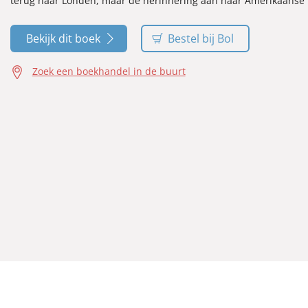
terug naar Londen, maar de herinnering aan haar Amerikaanse fa
Bekijk dit boek
Bestel bij Bol
Zoek een boekhandel in de buurt