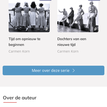
P
P
2
2
a
a
4
0
p
p
,
,
e
e
9
0
r
r
9
0
b
b
Tijd om opnieuw te
Dochters van een
a
a
beginnen
nieuwe tijd
c
c
Carmen Korn
Carmen Korn
k
k
Meer over deze serie
Over de auteur