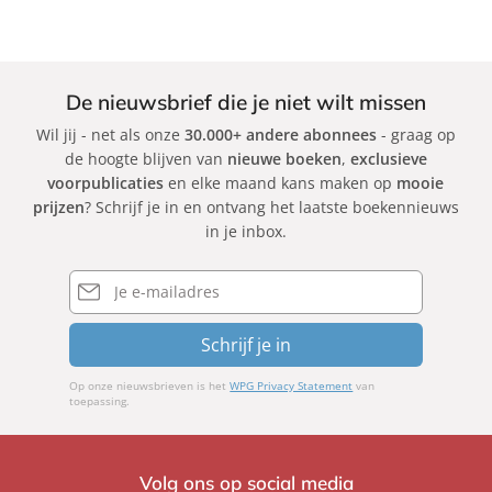
De nieuwsbrief die je niet wilt missen
Wil jij - net als onze
30.000+ andere abonnees
- graag op
de hoogte blijven van
nieuwe boeken
,
exclusieve
voorpublicaties
en elke maand kans maken op
mooie
prijzen
? Schrijf je in en ontvang het laatste boekennieuws
in je inbox.
E-
mailadres
Schrijf je in
Op onze nieuwsbrieven is het
WPG Privacy Statement
van
toepassing.
Volg ons op social media