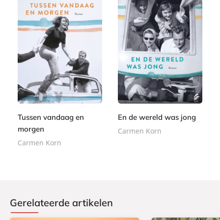
P
P
2
a
2
a
4
p
5
p
,
e
,
e
9
r
9
r
9
b
9
b
Tussen vandaag en
En de wereld was jong
a
a
morgen
c
Carmen Korn
c
k
Carmen Korn
k
Gerelateerde artikelen