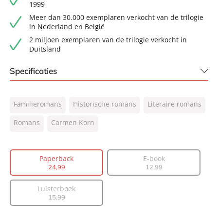
1999
Meer dan 30.000 exemplaren verkocht van de trilogie
in Nederland en België
2 miljoen exemplaren van de trilogie verkocht in
Duitsland
Specificaties
ISBN:
9789056726584
Familieromans
Historische romans
Literaire romans
NUR:
302
Type:
Romans
Carmen Korn
Paperback
Auteur(s):
Carmen Korn
Vertaler:
Olga Groenewoud
Paperback
E-book
Prijs:
24
,
99
24
,
99
12
,
99
Aantal pagina's:
504
Luisterboek
Uitgever:
Signatuur
15
,
99
Verschijningsdatum:
18-05-2021