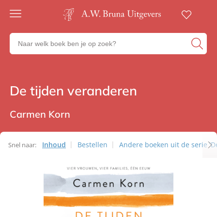
Gratis
verzending
Zoeken
Voor
naar
23:00
boeken,
besteld,
volgende
auteurs
werkdag
en
De tijden veranderen
Romans
in huis
uitgevers
Veilig
betalen
Carmen Korn
Gratis
retourneren
Inhoud
Bestellen
Andere boeken uit de serie 'De
Snel naar: