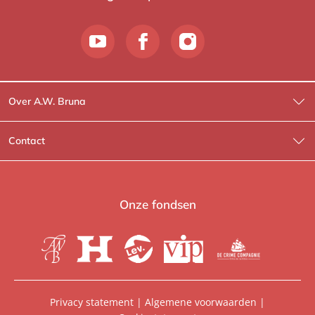
Over A.W. Bruna
Wat wij doen
Contact
Wie is Wie?
Contactinformatie
A.W. Bruna Fictie
Route-informatie
Onze fondsen
Lev. boeken
Voor de pers
Heartbeat
Voor de boekhandels
De Crime Compagnie
Special sales
Privacy statement
|
Algemene voorwaarden
|