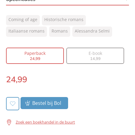
ISBN:
9789400517974
Coming of age
Historische romans
NUR:
302
Type:
Italiaanse romans
Romans
Paperback
Alessandra Selmi
Auteur(s):
Alessandra Selmi
Vertaler:
Saskia Peterzon-Kotte
Paperback
E-book
Prijs:
24
,
99
24
,
99
14
,
99
Aantal pagina's:
560
Uitgever:
A.W. Bruna Uitgevers
24
,
99
Paperback:
Verschijningsdatum:
26-02-2025
Bestel bij Bol
Zoek een boekhandel in de buurt