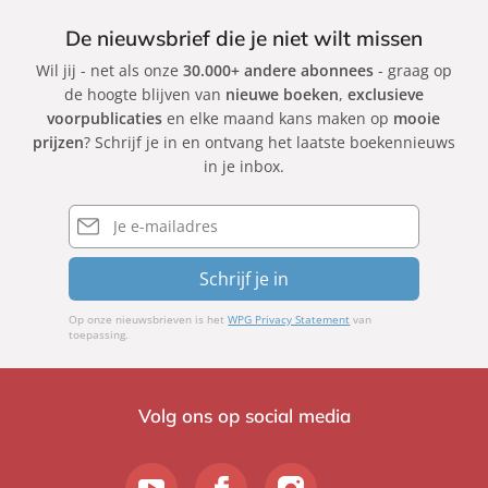
De nieuwsbrief die je niet wilt missen
Wil jij - net als onze
30.000+ andere abonnees
- graag op
de hoogte blijven van
nieuwe boeken
,
exclusieve
voorpublicaties
en elke maand kans maken op
mooie
prijzen
? Schrijf je in en ontvang het laatste boekennieuws
in je inbox.
E-
mailadres
Schrijf je in
Op onze nieuwsbrieven is het
WPG Privacy Statement
van
toepassing.
Volg ons op social media