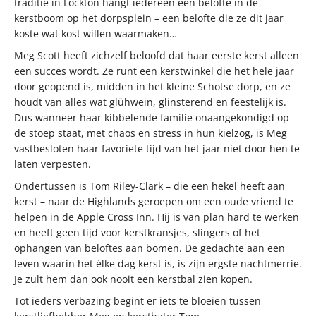
traditie in Lockton hangt iedereen een belofte in de
kerstboom op het dorpsplein – een belofte die ze dit jaar
koste wat kost willen waarmaken…
Meg Scott heeft zichzelf beloofd dat haar eerste kerst alleen
een succes wordt. Ze runt een kerstwinkel die het hele jaar
door geopend is, midden in het kleine Schotse dorp, en ze
houdt van alles wat glühwein, glinsterend en feestelijk is.
Dus wanneer haar kibbelende familie onaangekondigd op
de stoep staat, met chaos en stress in hun kielzog, is Meg
vastbesloten haar favoriete tijd van het jaar niet door hen te
laten verpesten.
Ondertussen is Tom Riley-Clark – die een hekel heeft aan
kerst – naar de Highlands geroepen om een oude vriend te
helpen in de Apple Cross Inn. Hij is van plan hard te werken
en heeft geen tijd voor kerstkransjes, slingers of het
ophangen van beloftes aan bomen. De gedachte aan een
leven waarin het élke dag kerst is, is zijn ergste nachtmerrie.
Je zult hem dan ook nooit een kerstbal zien kopen.
Tot ieders verbazing begint er iets te bloeien tussen