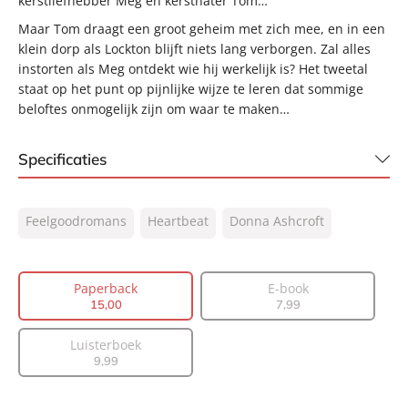
kerstliefhebber Meg en kersthater Tom…
Maar Tom draagt een groot geheim met zich mee, en in een
klein dorp als Lockton blijft niets lang verborgen. Zal alles
instorten als Meg ontdekt wie hij werkelijk is? Het tweetal
staat op het punt op pijnlijke wijze te leren dat sommige
beloftes onmogelijk zijn om waar te maken…
Specificaties
ISBN:
9789400520547
Feelgoodromans
Heartbeat
Donna Ashcroft
NUR:
302
Type:
Paperback
Auteur(s):
Donna Ashcroft
Paperback
E-book
15
,
00
7
,
99
Vertaler:
Fanneke Cnossen
Prijs:
15
,
00
Luisterboek
Aantal pagina's:
288
9
,
99
Uitgever:
Heartbeat