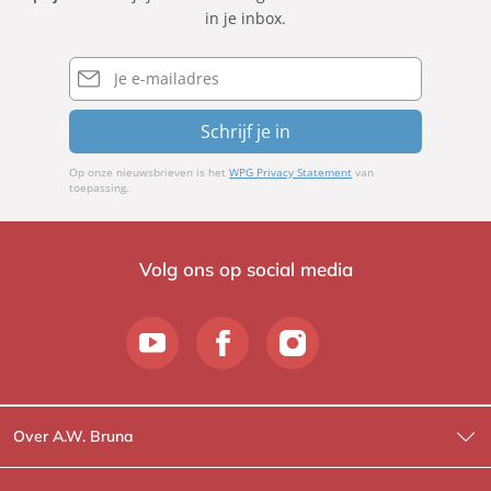
in je inbox.
E-
mailadres
Schrijf je in
Op onze nieuwsbrieven is het
WPG Privacy Statement
van
toepassing.
Volg ons op social media
Over A.W. Bruna
Wat wij doen