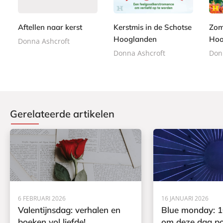
,
9
e
o
9
o
0
9
r
o
k
0
Aftellen naar kerst
Kerstmis in de Schotse
Zom
b
k
a
Hooglanden
Hoo
Donna Ashcroft
c
Donna Ashcroft
Don
k
Gerelateerde artikelen
6 FEBRUARI 2026
16 JANUARI 2026
Valentijnsdag: verhalen en
Blue monday: 1
boeken vol liefde!
om deze dag pos