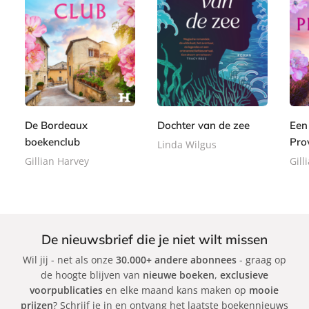
P
E
E
2
a
8
8
-
-
2
p
,
,
b
b
,
e
9
9
o
o
9
r
9
9
o
o
9
b
De Bordeaux
Dochter van de zee
Een
k
k
a
boekenclub
Pro
Linda Wilgus
c
Gillian Harvey
Gill
k
De nieuwsbrief die je niet wilt missen
Wil jij - net als onze
30.000+ andere abonnees
- graag op
de hoogte blijven van
nieuwe boeken
,
exclusieve
voorpublicaties
en elke maand kans maken op
mooie
prijzen
? Schrijf je in en ontvang het laatste boekennieuws