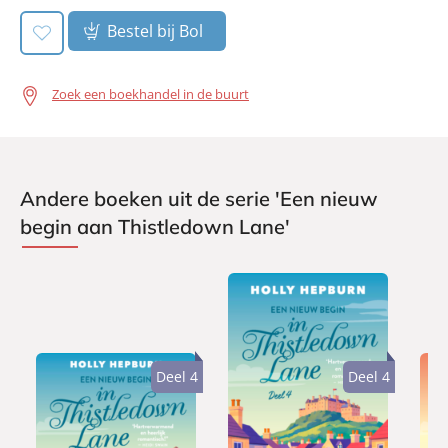
Verschijningsdatum:
21-05-2026
Bestel bij Bol
Zoek een boekhandel in de buurt
Andere boeken uit de serie 'Een nieuw
begin aan Thistledown Lane'
Deel 4
Deel 4
E