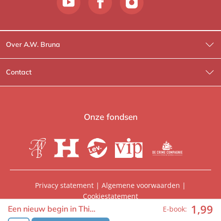
Over A.W. Bruna
Wat wij doen
Contact
Wie is Wie?
Contactinformatie
A.W. Bruna Fictie
Route-informatie
Onze fondsen
Lev. boeken
Voor de pers
Heartbeat
Voor de boekhandels
De Crime Compagnie
Special sales
Privacy statement
|
Algemene voorwaarden
|
Cookiestatement
Aanbiedingsbrochures
Manuscripten
1
,
99
© 2026, A.W. Bruna Uitgevers | Onderdeel van
WPG
Een nieuw begin in Thi…
E-book:
Uitgevers
Vacatures