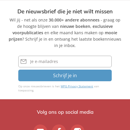
De nieuwsbrief die je niet wilt missen
Wil jij - net als onze
30.000+ andere abonnees
- graag op
de hoogte blijven van
nieuwe boeken
,
exclusieve
voorpublicaties
en elke maand kans maken op
mooie
prijzen
? Schrijf je in en ontvang het laatste boekennieuws
in je inbox.
E-
mailadres
Schrijf je in
Op onze nieuwsbrieven is het
WPG Privacy Statement
van
toepassing.
Volg ons op social media