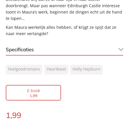
doorbrengt. Maar pas wanneer Edinburgh Castle interesse
toont in Maura’s werk, beginnen de dingen echt uit de hand
te lopen…
Kan Maura werkelijk alles hebben, of krijgt ze spijt dat ze
naar meer verlangde?
Specificaties
ISBN:
9789044939453
Feelgoodromans
Heartbeat
Holly Hepburn
NUR:
302
Type:
E-book
Auteur(s):
Holly Hepburn
E-book
1
,
99
Vertaler:
Guus van der Made
Prijs:
1
,
99
1
,
99
Aantal pagina's:
96
E-
Uitgever:
book:
Heartbeat