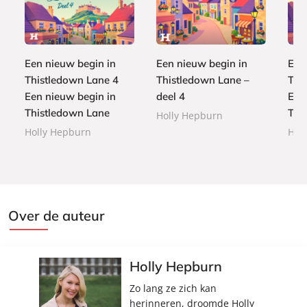
L
L
1
-
3
3
u
u
,
b
,
,
i
i
9
o
4
4
s
s
9
o
9
9
Een nieuw begin in
Een nieuw begin in
Een
t
t
k
Thistledown Lane 4
Thistledown Lane –
Thi
e
e
Een nieuw begin in
deel 4
Een
r
r
Thistledown Lane
Thi
b
b
Holly Hepburn
o
o
Holly Hepburn
Hol
e
e
k
k
Over de auteur
Holly Hepburn
Zo lang ze zich kan
herinneren, droomde Holly