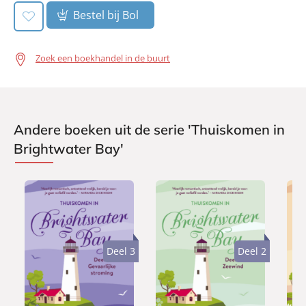
Bestel bij Bol
Zoek een boekhandel in de buurt
Andere boeken uit de serie 'Thuiskomen in
Brightwater Bay'
Deel 3
Deel 2
E
E
E
1
1
1
-
-
-