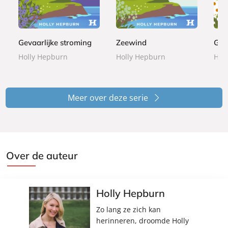
,
,
,
b
b
b
9
9
9
o
o
o
9
9
9
o
o
o
k
k
k
Gevaarlijke stroming
Zeewind
Geb
Holly Hepburn
Holly Hepburn
Hol
Meer over deze serie
Over de auteur
Holly Hepburn
Zo lang ze zich kan
herinneren, droomde Holly