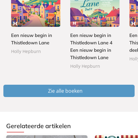
E
E
9
-
L
1
-
,
3
b
u
,
b
9
,
o
i
9
o
9
4
o
s
9
o
9
Een nieuw begin in
Een nieuw begin in
Een
k
t
k
Thistledown Lane
Thistledown Lane 4
Thi
e
Een nieuw begin in
deel
r
Holly Hepburn
b
Thistledown Lane
Hol
o
Holly Hepburn
e
k
Zie alle boeken
Gerelateerde artikelen