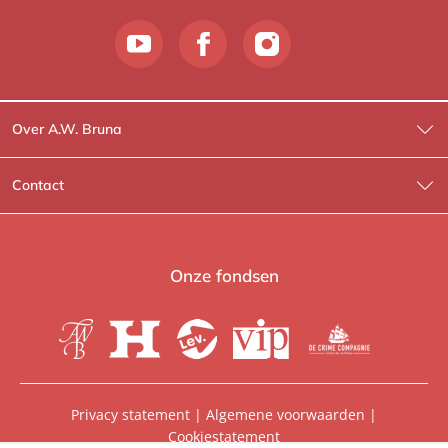
Over A.W. Bruna
Wat wij doen
Contact
Wie is Wie?
Contactinformatie
A.W. Bruna Fictie
Route-informatie
Onze fondsen
Lev. boeken
Voor de pers
Heartbeat
Voor de boekhandels
De Crime Compagnie
Special sales
Privacy statement
|
Algemene voorwaarden
|
Cookiestatement
Aanbiedingsbrochures