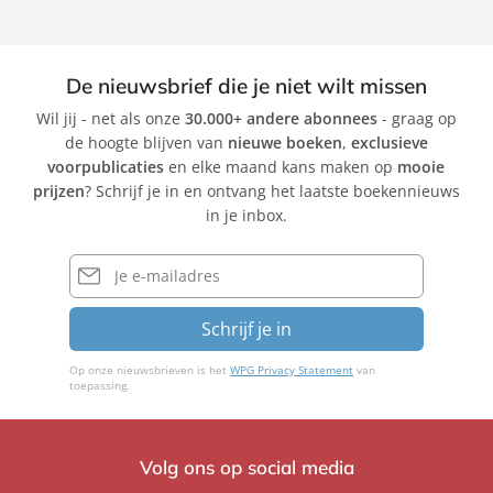
De nieuwsbrief die je niet wilt missen
Wil jij - net als onze
30.000+ andere abonnees
- graag op
de hoogte blijven van
nieuwe boeken
,
exclusieve
voorpublicaties
en elke maand kans maken op
mooie
prijzen
? Schrijf je in en ontvang het laatste boekennieuws
in je inbox.
E-
mailadres
Schrijf je in
Op onze nieuwsbrieven is het
WPG Privacy Statement
van
toepassing.
Volg ons op social media