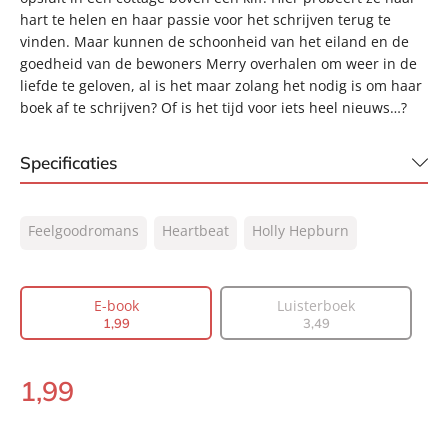
hart te helen en haar passie voor het schrijven terug te
vinden. Maar kunnen de schoonheid van het eiland en de
goedheid van de bewoners Merry overhalen om weer in de
liefde te geloven, al is het maar zolang het nodig is om haar
boek af te schrijven? Of is het tijd voor iets heel nieuws…?
Specificaties
ISBN:
9789044935479
Feelgoodromans
Heartbeat
Holly Hepburn
NUR:
302
Type:
E-book
Auteur(s):
Holly Hepburn
E-book
Luisterboek
1
,
99
3
,
49
Vertaler:
Fanneke Cnossen
Prijs:
1
,
99
1
,
99
Aantal pagina's:
89
E-
Uitgever:
book:
Heartbeat
Verschijningsdatum:
07-09-2023