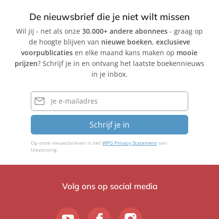
De nieuwsbrief die je niet wilt missen
Wil jij - net als onze
30.000+ andere abonnees
- graag op
de hoogte blijven van
nieuwe boeken
,
exclusieve
voorpublicaties
en elke maand kans maken op
mooie
prijzen
? Schrijf je in en ontvang het laatste boekennieuws
in je inbox.
E-
mailadres
Schrijf je in
Op onze nieuwsbrieven is het
WPG Privacy Statement
van
toepassing.
Volg ons op social media