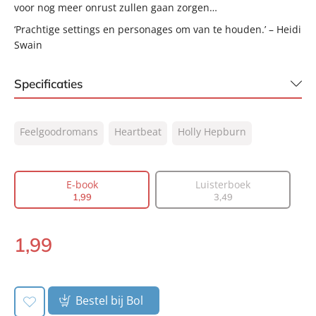
voor nog meer onrust zullen gaan zorgen…
‘Prachtige settings en personages om van te houden.’ – Heidi
Swain
Specificaties
ISBN:
9789044937268
Feelgoodromans
Heartbeat
Holly Hepburn
NUR:
302
Type:
E-book
Auteur(s):
Holly Hepburn
E-book
Luisterboek
1
,
99
3
,
49
Vertaler:
Denise Janssen
Prijs:
1
,
99
1
,
99
Aantal pagina's:
72
E-
Uitgever:
book:
Heartbeat
Verschijningsdatum:
01-08-2024
Bestel bij Bol