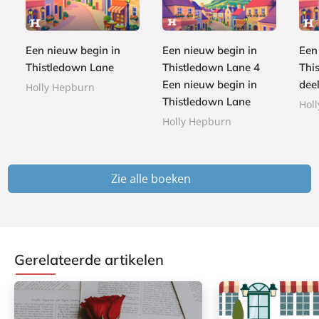
3
b
u
,
b
9
,
o
i
9
o
9
4
o
s
9
o
9
Een nieuw begin in
Een nieuw begin in
Een
k
t
k
Thistledown Lane
Thistledown Lane 4
Thi
e
Een nieuw begin in
deel
r
Holly Hepburn
b
Thistledown Lane
Hol
o
Holly Hepburn
e
k
Zie alle boeken
Gerelateerde artikelen