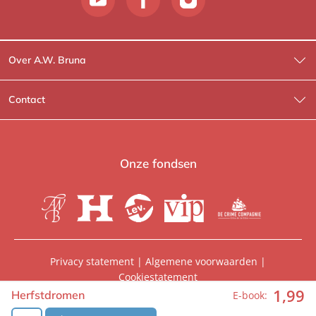
Over A.W. Bruna
Wat wij doen
Contact
Wie is Wie?
Contactinformatie
A.W. Bruna Fictie
Route-informatie
Onze fondsen
Lev. boeken
Voor de pers
Heartbeat
Voor de boekhandels
De Crime Compagnie
Special sales
Privacy statement
|
Algemene voorwaarden
|
Cookiestatement
Aanbiedingsbrochures
Manuscripten
1
,
99
© 2026, A.W. Bruna Uitgevers | Onderdeel van
WPG
Herfstdromen
E-book:
Uitgevers
Vacatures