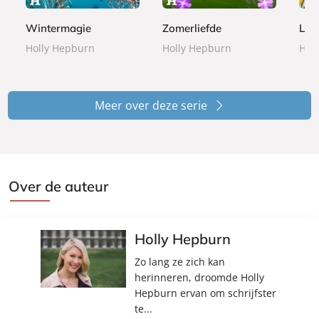
9
9
9
o
o
o
k
k
k
Wintermagie
Zomerliefde
Len
Holly Hepburn
Holly Hepburn
Hol
Meer over deze serie
Over de auteur
Holly Hepburn
Zo lang ze zich kan
herinneren, droomde Holly
Hepburn ervan om schrijfster
te...