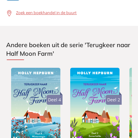
Zoek een boekhandel in de buurt
Andere boeken uit de serie 'Terugkeer naar
Half Moon Farm'
Deel 4
Deel 2
E
E
E
1
1
1
-
-
-
,
,
,
b
b
b
9
9
9
o
o
o