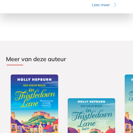
Lees meer
Meer van deze auteur
E
E
9
-
L
1
-
,