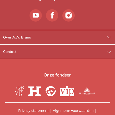
Over A.W. Bruna
Wat wij doen
Contact
Wie is Wie?
Contactinformatie
A.W. Bruna Fictie
Route-informatie
Onze fondsen
Lev. boeken
Voor de pers
Heartbeat
Voor de boekhandels
De Crime Compagnie
Special sales
Privacy statement
|
Algemene voorwaarden
|