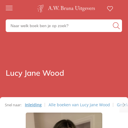
Gratis
verzending
Zoeken
Voor
naar
23:00
boeken,
besteld,
volgende
auteurs
werkdag
en
in huis
uitgevers
Veilig
betalen
Lucy Jane Wood
Auteurs
Gratis
retourneren
Inleiding
Alle boeken van Lucy Jane Wood
Gerel
Snel naar:
Auteurs