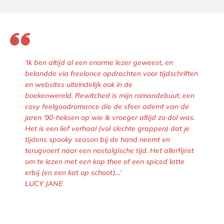
c
c
y
y
J
J
a
a
n
n
‘Ik ben altijd al een enorme lezer geweest, en
e
e
belandde via freelance opdrachten voor tijdschriften
W
W
en websites uiteindelijk ook in de
o
o
boekenwereld. Rewitched is mijn romandebuut: een
o
cosy feelgoodromance die de sfeer ademt van de
o
jaren ’90-heksen op wie ik vroeger altijd zo dol was.
d
d
Het is een lief verhaal (vol slechte grappen) dat je
tijdens spooky season bij de hand neemt en
terugvoert naar een nostalgische tijd. Het allerfijnst
om te lezen met een kop thee of een spiced latte
erbij (en een kat op schoot)…’
LUCY JANE