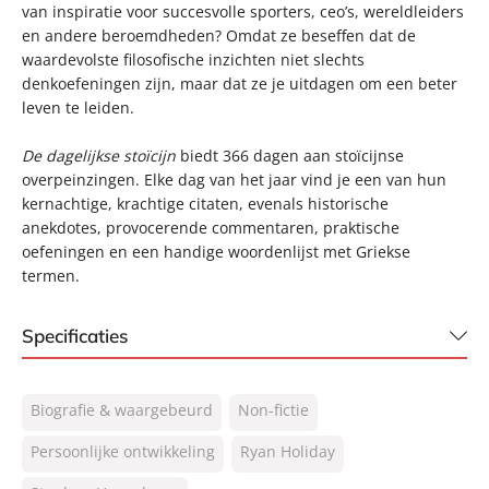
van inspiratie voor succesvolle sporters, ceo’s, wereldleiders
en andere beroemdheden? Omdat ze beseffen dat de
waardevolste filosofische inzichten niet slechts
denkoefeningen zijn, maar dat ze je uitdagen om een beter
leven te leiden.
De dagelijkse stoïcijn
biedt 366 dagen aan stoïcijnse
overpeinzingen. Elke dag van het jaar vind je een van hun
kernachtige, krachtige citaten, evenals historische
anekdotes, provocerende commentaren, praktische
oefeningen en een handige woordenlijst met Griekse
termen.
Specificaties
ISBN:
9789400520745
Biografie & waargebeurd
Non-fictie
NUR:
770
Type:
Persoonlijke ontwikkeling
Paperback
Ryan Holiday
Auteur(s):
Ryan Holiday, Stephen Hanselman