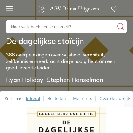
Gratis
verzending
Zoeken
Voor
naar
23:00
boeken,
besteld,
De dagelijkse stoïcijn
Non-fictie
volgende
auteurs
werkdag
en
in huis
366 overpeinzingen over wijsheid, sereniteit,
uitgevers
zelfkennis en veerkracht die je nodig hebt om een
Veilig
goed leven te leiden
betalen
Gratis
Ryan Holiday
Stephen Hanselman
retourneren
Inhoud
Bestellen
Meer info
Over de auteur
Snel naar: