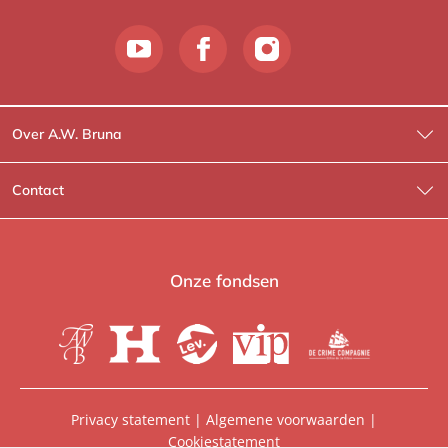
Over A.W. Bruna
Wat wij doen
Contact
Wie is Wie?
Contactinformatie
A.W. Bruna Fictie
Route-informatie
Onze fondsen
Lev. boeken
Voor de pers
Heartbeat
Voor de boekhandels
De Crime Compagnie
Special sales
Privacy statement
|
Algemene voorwaarden
|
Cookiestatement
Aanbiedingsbrochures