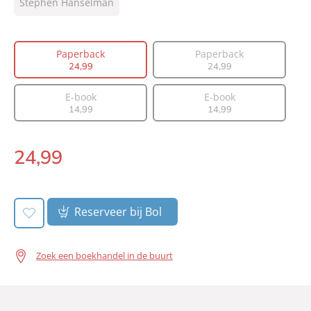
Stephen Hanselman
Vertaler:
Elisabeth van Borselen
Prijs:
24
,
99
Paperback
Paperback
Aantal pagina's:
432
24
,
99
24
,
99
Uitgever:
Lev.
Verschijningsdatum:
04-11-2026
E-book
E-book
14
,
99
14
,
99
24
,
99
Paperback:
Reserveer bij Bol
Zoek een boekhandel in de buurt