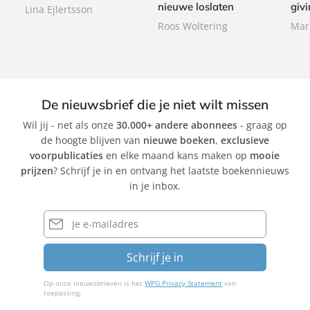
a
a
nieuwe loslaten
givi
Lina Ejlertsson
c
c
c
Roos Woltering
Mar
k
k
k
De nieuwsbrief die je niet wilt missen
Wil jij - net als onze
30.000+ andere abonnees
- graag op
de hoogte blijven van
nieuwe boeken
,
exclusieve
voorpublicaties
en elke maand kans maken op
mooie
prijzen
? Schrijf je in en ontvang het laatste boekennieuws
in je inbox.
E-
mailadres
Schrijf je in
Op onze nieuwsbrieven is het
WPG Privacy Statement
van
toepassing.