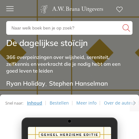
Gratis
verzending
Zoeken
Voor
naar
23:00
boeken,
besteld,
De dagelijkse stoïcijn
Non-fictie
volgende
auteurs
werkdag
en
in huis
366 overpeinzingen over wijsheid, sereniteit,
uitgevers
zelfkennis en veerkracht die je nodig hebt om een
Veilig
goed leven te leiden
betalen
Gratis
Ryan Holiday
Stephen Hanselman
retourneren
Inhoud
Bestellen
Meer info
Over de auteur
Snel naar: