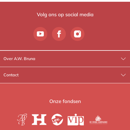
Volg ons op social media
Over A.W. Bruna
Wat wij doen
Contact
Wie is Wie?
Contactinformatie
A.W. Bruna Fictie
Route-informatie
Onze fondsen
Lev. boeken
Voor de pers
Heartbeat
Voor de boekhandels