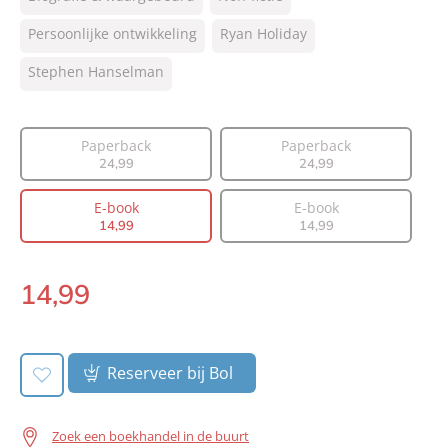
NUR:
770
Type:
Persoonlijke ontwikkeling
E-book
Ryan Holiday
Auteur(s):
Ryan Holiday, Stephen Hanselman
Stephen Hanselman
Vertaler:
Elisabeth van Borselen
Prijs:
14
,
99
Paperback
Paperback
Aantal pagina's:
432
24
,
99
24
,
99
Uitgever:
Lev.
Verschijningsdatum:
04-11-2026
E-book
E-book
14
,
99
14
,
99
14
,
99
E-
book:
Reserveer bij Bol
Zoek een boekhandel in de buurt