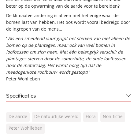
beter op de opwarming van de aarde voor te bereiden?
De klimaatverandering is alleen niet het enige waar de
bomen last van hebben. Het bos wordt vooral bedreigd door
de ingrepen van de mens…
‘
Als een smeulend vuur grijpt het sterven van niet alleen de
bomen op de plantages, maar ook van veel bomen in
loofbossen om zich heen. Met één belangrijk verschil: de
plantages sterven door de zomerhitte, de oude loofbossen
door de motorzaag. Het wordt hoog tijd dat de
meedogenloze roofbouw wordt gestopt!
’
Peter Wohlleben
Specificaties
ISBN:
9789400514874
De aarde
De natuurlijke wereld
Flora
Non-fictie
NUR:
410
Type:
Peter Wohlleben
Gebonden
Auteur(s):
Peter Wohlleben