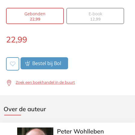
Vertaler:
Bonella van Beusekom
Gebonden
E-book
Prijs:
22
,
99
22
,
99
12
,
99
Aantal pagina's:
256
Uitgever:
Lev.
22
,
99
Gebonden:
Verschijningsdatum:
29-03-2022
Bestel bij Bol
Zoek een boekhandel in de buurt
Over de auteur
Peter Wohlleben