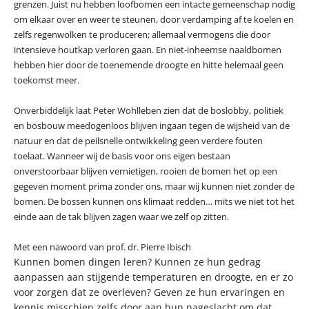
grenzen. Juist nu hebben loofbomen een intacte gemeenschap nodig
om elkaar over en weer te steunen, door verdamping af te koelen en
zelfs regenwolken te produceren; allemaal vermogens die door
intensieve houtkap verloren gaan. En niet-inheemse naaldbomen
hebben hier door de toenemende droogte en hitte helemaal geen
toekomst meer.
Onverbiddelijk laat Peter Wohlleben zien dat de boslobby, politiek
en bosbouw meedogenloos blijven ingaan tegen de wijsheid van de
natuur en dat de peilsnelle ontwikkeling geen verdere fouten
toelaat. Wanneer wij de basis voor ons eigen bestaan
onverstoorbaar blijven vernietigen, rooien de bomen het op een
gegeven moment prima zonder ons, maar wij kunnen niet zonder de
bomen. De bossen kunnen ons klimaat redden… mits we niet tot het
einde aan de tak blijven zagen waar we zelf op zitten.
Met een nawoord van prof. dr. Pierre Ibisch
Kunnen bomen dingen leren? Kunnen ze hun gedrag
aanpassen aan stijgende temperaturen en droogte, en er zo
voor zorgen dat ze overleven? Geven ze hun ervaringen en
kennis misschien zelfs door aan hun nageslacht om dat