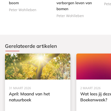
e
boom
verborgen leven van
Pet
c
n
bomen
k
Peter Wohlleben
Peter Wohlleben
Gerelateerde artikelen
31 MAART 2026
2 MAART 2026
April: Maand van het
Wat lees jij dez
natuurboek
Boekenweek?