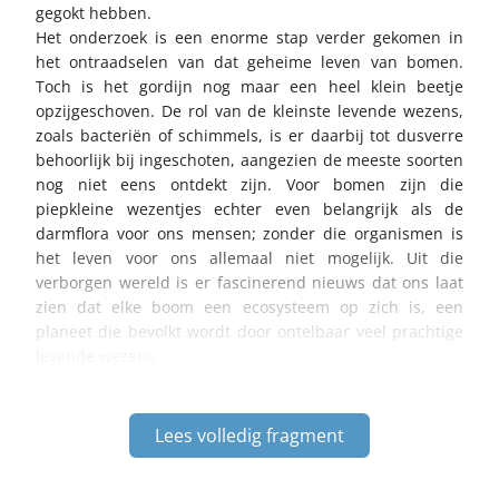
gegokt hebben.
Het onderzoek is een enorme stap verder gekomen in
het ontraadselen van dat geheime leven van bomen.
Toch is het gordijn nog maar een heel klein beetje
opzijgeschoven. De rol van de kleinste levende wezens,
zoals bacteriën of schimmels, is er daarbij tot dusverre
behoorlijk bij ingeschoten, aangezien de meeste soorten
nog niet eens ontdekt zijn. Voor bomen zijn die
piepkleine wezentjes echter even belangrijk als de
darmflora voor ons mensen; zonder die organismen is
het leven voor ons allemaal niet mogelijk. Uit die
verborgen wereld is er fascinerend nieuws dat ons laat
zien dat elke boom een ecosysteem op zich is, een
planeet die bevolkt wordt door ontelbaar veel prachtige
levende wezens.
Lees volledig fragment