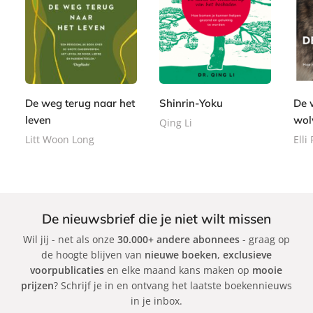
E
E
P
9
-
9
2
-
a
,
b
,
2
b
p
9
o
9
,
o
e
9
o
9
9
o
r
k
9
k
b
De weg terug naar het
Shinrin-Yoku
De 
a
leven
wol
Qing Li
c
Litt Woon Long
Elli
k
De nieuwsbrief die je niet wilt missen
Wil jij - net als onze
30.000+ andere abonnees
- graag op
de hoogte blijven van
nieuwe boeken
,
exclusieve
voorpublicaties
en elke maand kans maken op
mooie
prijzen
? Schrijf je in en ontvang het laatste boekennieuws
in je inbox.