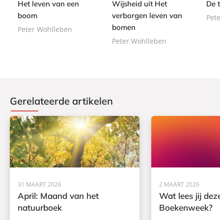
d
Het leven van een
Wijsheid uit Het
De 
9
a
k
e
boom
verborgen leven van
Pet
c
n
bomen
k
Peter Wohlleben
Peter Wohlleben
Gerelateerde artikelen
31 MAART 2026
2 MAART 2026
April: Maand van het
Wat lees jij dez
natuurboek
Boekenweek?