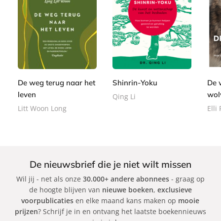
E
E
P
9
-
9
2
-
a
,
b
,
2
b
p
9
o
9
,
o
e
9
o
9
9
o
r
k
9
k
b
De weg terug naar het
Shinrin-Yoku
De 
a
leven
wol
Qing Li
c
Litt Woon Long
Elli
k
De nieuwsbrief die je niet wilt missen
Wil jij - net als onze
30.000+ andere abonnees
- graag op
de hoogte blijven van
nieuwe boeken
,
exclusieve
voorpublicaties
en elke maand kans maken op
mooie
prijzen
? Schrijf je in en ontvang het laatste boekennieuws