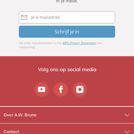
in je inbox.
E-
mailadres
Schrijf je in
Op onze nieuwsbrieven is het
WPG Privacy Statement
van
toepassing.
Volg ons op social media
Over A.W. Bruna
Wat wij doen
Contact