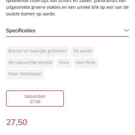
opvallende close-ups van schors en zaden, panorama’s van
uitgestrekte groene vlaktes en een unieke blik op een van de
oudste bomen op aarde.
Specificaties
ISBN:
9789400510227
Bossen en bosrijke gebieden
De aarde
NUR:
410
Type:
De natuurlijke wereld
Gebonden
Flora
Non-fictie
Auteur(s):
Peter Wohlleben
Peter Wohlleben
Vertaler:
Bonella van Beusekom
Prijs:
27
,
50
Gebonden
Aantal pagina's:
176
27
,
50
Uitgever:
Lev.
Verschijningsdatum:
25-07-2018
27
,
50
Gebonden: