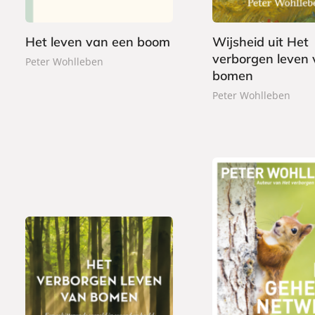
9
9
d
o
9
e
k
Het leven van een boom
Wijsheid uit Het
n
verborgen leven
Peter Wohlleben
bomen
Peter Wohlleben
E
1
G
2
-