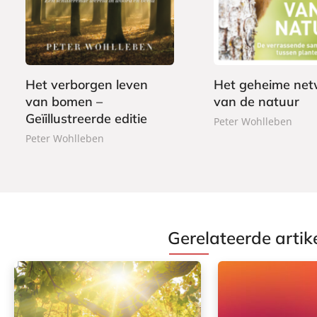
2
e
7
b
,
b
,
o
9
o
5
o
9
n
0
k
d
Het verborgen leven
Het geheime net
e
van bomen –
van de natuur
n
Geïillustreerde editie
Peter Wohlleben
Peter Wohlleben
Gerelateerde artik