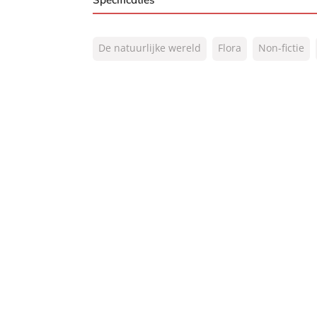
ISBN:
9789400518483
De natuurlijke wereld
Flora
Non-fictie
NUR:
410
Type:
Paperback
Auteur(s):
Peter Wohlleben
Vertaler:
Bonella van Beusekom
Prijs:
20
,
99
Aantal pagina's:
208
Uitgever:
Lev.
Verschijningsdatum:
29-08-2024