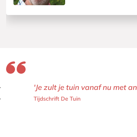
'Je zult je tuin vanaf nu met a
'Heerlijke groene kost voor de 
Tijdschrift De Tuin
Buitenleven