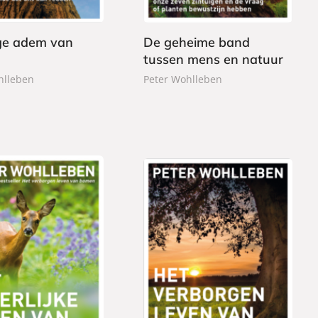
n
9
d
e
ge adem van
De geheime band
n
tussen mens en natuur
hlleben
Peter Wohlleben
G
2
e