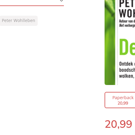
Peter Wohlleben
Paperback
20
,
99
20
,
99
Paperback: