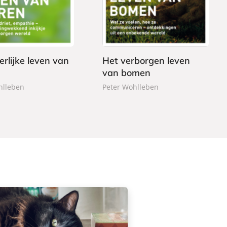
2
b
,
o
9
n
9
d
e
erlijke leven van
Het verborgen leven
n
van bomen
hlleben
Peter Wohlleben