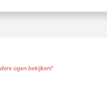
ndere ogen bekijken!'
tuinliefhebber!'