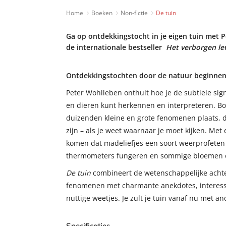
Home
Boeken
Non-fictie
De tuin
Ga op ontdekkingstocht in je eigen tuin met 
de internationale bestseller
Het verborgen l
Ontdekkingstochten door de natuur beginnen i
Peter Wohlleben onthult hoe je de subtiele sig
en dieren kunt herkennen en interpreteren. B
duizenden kleine en grote fenomenen plaats, d
zijn – als je weet waarnaar je moet kijken. Met 
komen dat madeliefjes een soort weerprofeten 
thermometers fungeren en sommige bloemen ons
De tuin
combineert de wetenschappelijke acht
fenomenen met charmante anekdotes, interess
nuttige weetjes. Je zult je tuin vanaf nu met a
Specificaties