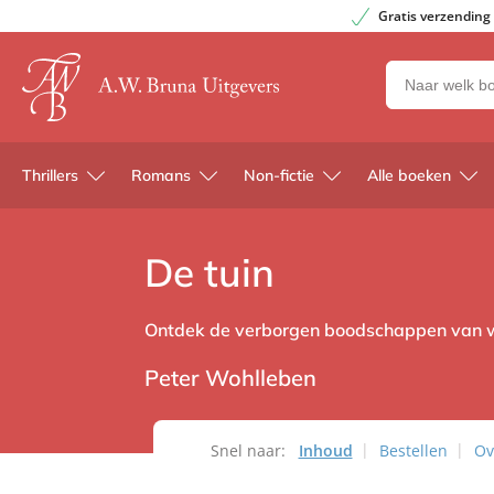
Gratis verzending
Zoeken
naar
boeken,
auteurs
Thrillers
Romans
Non-fictie
Alle boeken
en
uitgevers
De tuin
Ontdek de verborgen boodschappen van wi
Peter Wohlleben
Snel naar:
Inhoud
Bestellen
Ov