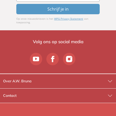
Schrijf je in
Op onze nieuwsbrieven is het
WPG Privacy Statement
van
toepassing.
Volg ons op social media
Over A.W. Bruna
Wat wij doen
Contact
Wie is Wie?
Contactinformatie
A.W. Bruna Fictie