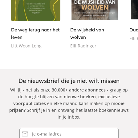
-
a
2
p
,
2
b
p
,
e
9
,
o
e
9
r
9
9
o
r
9
b
9
k
b
De weg terug naar het
De wijsheid van
Oud
a
a
leven
wolven
Elli
c
c
k
Litt Woon Long
Elli Radinger
k
De nieuwsbrief die je niet wilt missen
Wil jij - net als onze
30.000+ andere abonnees
- graag op
de hoogte blijven van
nieuwe boeken
,
exclusieve
voorpublicaties
en elke maand kans maken op
mooie
prijzen
? Schrijf je in en ontvang het laatste boekennieuws
in je inbox.
E-
mailadres