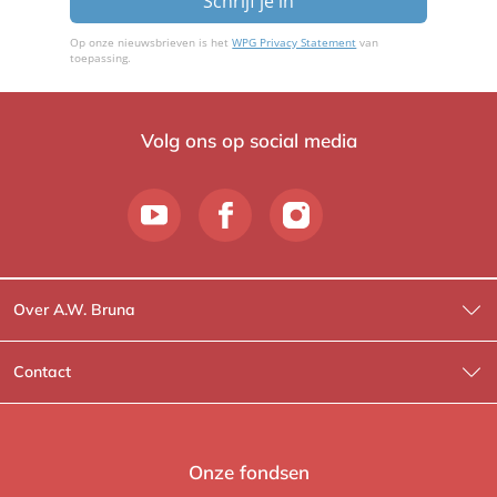
Schrijf je in
Op onze nieuwsbrieven is het
WPG Privacy Statement
van
toepassing.
Volg ons op social media
Over A.W. Bruna
Wat wij doen
Contact
Wie is Wie?
Contactinformatie
A.W. Bruna Fictie
Route-informatie
Onze fondsen