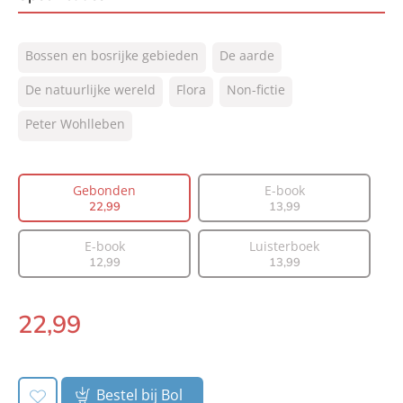
ISBN:
9789400507326
Bossen en bosrijke gebieden
De aarde
NUR:
410
Type:
De natuurlijke wereld
Gebonden
Flora
Non-fictie
Auteur(s):
Peter Wohlleben
Peter Wohlleben
Prijs:
22
,
99
Aantal pagina's:
224
Gebonden
E-book
Uitgever:
Lev.
22
,
99
13
,
99
Verschijningsdatum:
29-03-2016
E-book
Luisterboek
12
,
99
13
,
99
22
,
99
Gebonden:
Bestel bij Bol