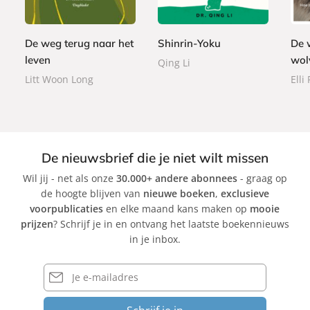
o
9
,
o
e
9
o
9
9
o
r
k
9
k
b
De weg terug naar het
Shinrin-Yoku
De 
a
leven
wol
Qing Li
c
Litt Woon Long
Elli
k
De nieuwsbrief die je niet wilt missen
Wil jij - net als onze
30.000+ andere abonnees
- graag op
de hoogte blijven van
nieuwe boeken
,
exclusieve
voorpublicaties
en elke maand kans maken op
mooie
prijzen
? Schrijf je in en ontvang het laatste boekennieuws
in je inbox.
E-
mailadres