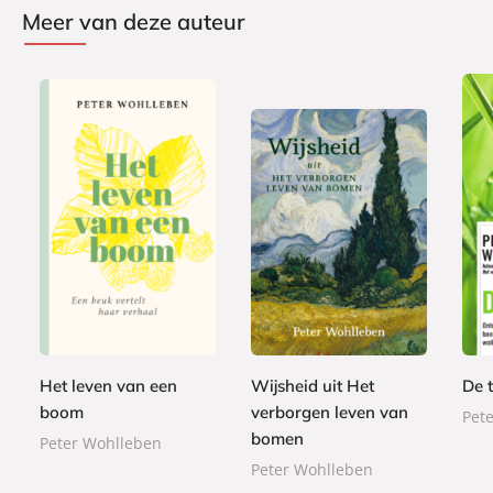
Meer van deze auteur
P
G
2
a
E
2
e
0
1
p
-
4
b
,
2
e
b
,
o
9
,
r
o
9
n
9
9
b
o
9
d
Het leven van een
Wijsheid uit Het
De 
9
a
k
e
boom
verborgen leven van
Pet
c
n
bomen
k
Peter Wohlleben
Peter Wohlleben