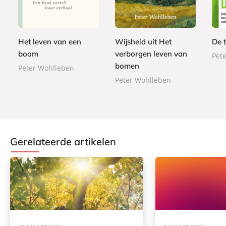
p
-
4
b
,
2
e
b
,
o
9
,
r
o
9
n
9
9
b
o
9
d
Het leven van een
Wijsheid uit Het
De 
9
a
k
e
boom
verborgen leven van
Pet
c
n
bomen
k
Peter Wohlleben
Peter Wohlleben
Gerelateerde artikelen