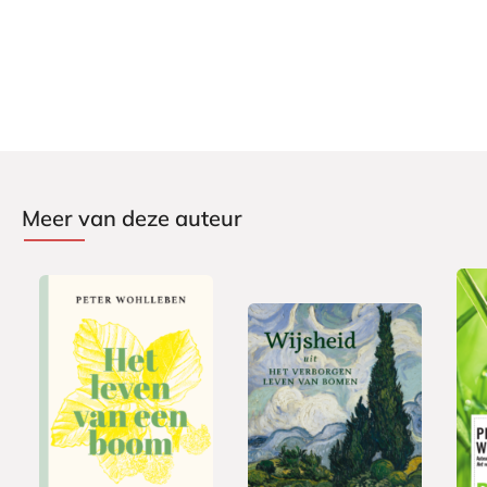
Meer van deze auteur
P
G
2
a
E
2
e
0
1