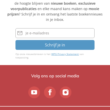
de hoogte blijven van
nieuwe boeken
,
exclusieve
voorpublicaties
en elke maand kans maken op
mooie
prijzen
? Schrijf je in en ontvang het laatste boekennieuws
in je inbox.
E-
mailadres
Schrijf je in
Op onze nieuwsbrieven is het
WPG Privacy Statement
van
toepassing.
Volg ons op social media