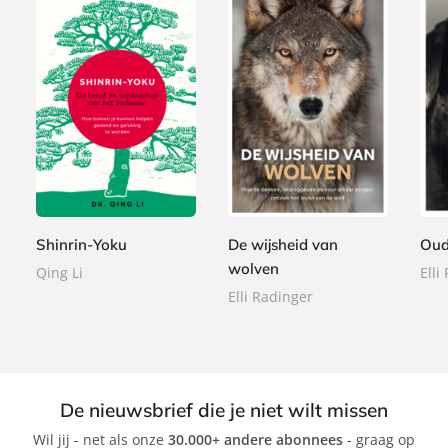
E
P
P
9
2
-
a
2
a
,
2
b
p
2
p
9
,
o
e
,
e
9
9
o
r
9
r
9
k
b
9
b
Shinrin-Yoku
De wijsheid van
Oud
a
a
wolven
Qing Li
Elli
c
c
k
Elli Radinger
k
De nieuwsbrief die je niet wilt missen
Wil jij - net als onze
30.000+ andere abonnees
- graag op