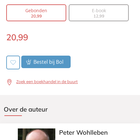
Vertaler:
Bonella van Beusekom
Gebonden
E-book
Prijs:
20
,
99
20
,
99
12
,
99
Aantal pagina's:
256
Uitgever:
Lev.
20
,
99
Gebonden:
Verschijningsdatum:
07-07-2017
Bestel bij Bol
Zoek een boekhandel in de buurt
Over de auteur
Peter Wohlleben