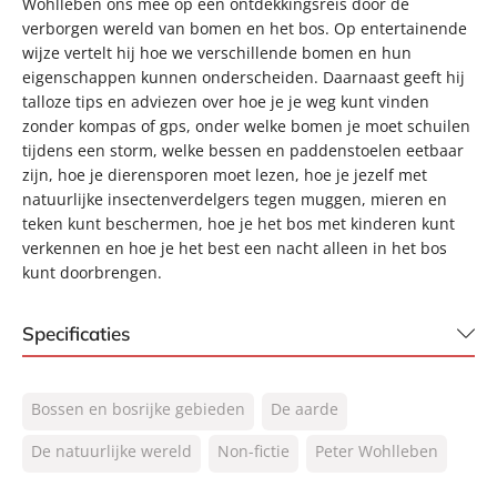
Wohlleben ons mee op een ontdekkingsreis door de
verborgen wereld van bomen en het bos. Op entertainende
wijze vertelt hij hoe we verschillende bomen en hun
eigenschappen kunnen onderscheiden. Daarnaast geeft hij
talloze tips en adviezen over hoe je je weg kunt vinden
zonder kompas of gps, onder welke bomen je moet schuilen
tijdens een storm, welke bessen en paddenstoelen eetbaar
zijn, hoe je dierensporen moet lezen, hoe je jezelf met
natuurlijke insectenverdelgers tegen muggen, mieren en
teken kunt beschermen, hoe je het bos met kinderen kunt
verkennen en hoe je het best een nacht alleen in het bos
kunt doorbrengen.
Specificaties
ISBN:
9789400508934
Bossen en bosrijke gebieden
De aarde
NUR:
410
Type:
De natuurlijke wereld
Gebonden
Non-fictie
Peter Wohlleben
Auteur(s):
Peter Wohlleben