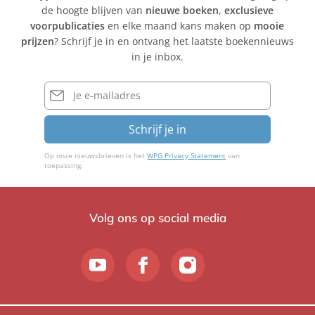
de hoogte blijven van
nieuwe boeken
,
exclusieve
voorpublicaties
en elke maand kans maken op
mooie
prijzen
? Schrijf je in en ontvang het laatste boekennieuws
in je inbox.
E-
mailadres
Schrijf je in
Op onze nieuwsbrieven is het
WPG Privacy Statement
van
toepassing.
Volg ons op social media