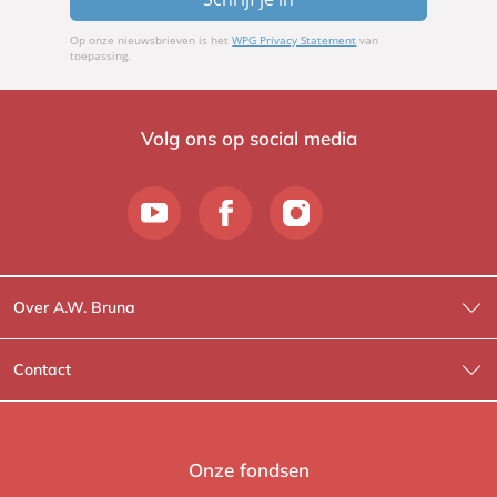
Op onze nieuwsbrieven is het
WPG Privacy Statement
van
toepassing.
Volg ons op social media
Over A.W. Bruna
Wat wij doen
Contact
Wie is Wie?
Contactinformatie
A.W. Bruna Fictie
Route-informatie
Onze fondsen