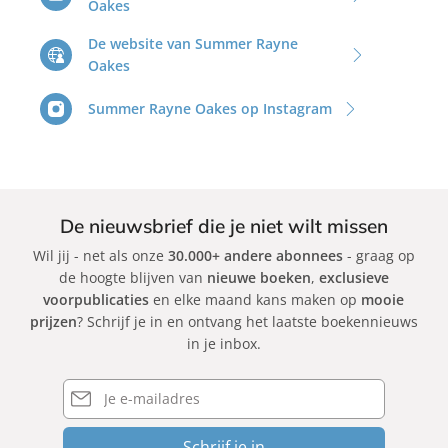
Oakes
e
O
De website van Summer Rayne
a
Oakes
k
e
Summer Rayne Oakes op Instagram
s
De nieuwsbrief die je niet wilt missen
Wil jij - net als onze
30.000+ andere abonnees
- graag op
de hoogte blijven van
nieuwe boeken
,
exclusieve
voorpublicaties
en elke maand kans maken op
mooie
prijzen
? Schrijf je in en ontvang het laatste boekennieuws
in je inbox.
E-
mailadres
Schrijf je in