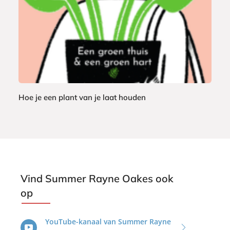
Hoe je een plant van je laat houden
S
u
m
m
e
r
Vind Summer Rayne Oakes ook
R
op
a
y
YouTube-kanaal van Summer Rayne
n