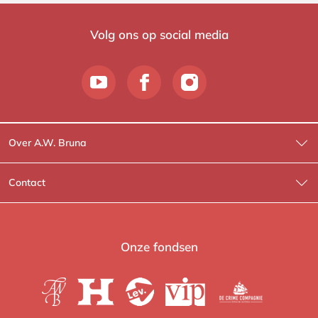
Volg ons op social media
Over A.W. Bruna
Wat wij doen
Contact
Wie is Wie?
Contactinformatie
A.W. Bruna Fictie
Route-informatie
Onze fondsen
Lev. boeken
Voor de pers
Heartbeat
Voor de boekhandels